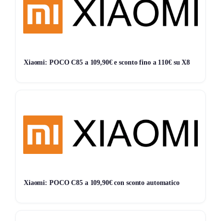
domestiche. Il controller è provvisto di connessione Wi-Fi e
Bluetooth, processore ESP32 veloce, supporto ai principali
assistenti vocali e alle piattaforme di domotica più diffuse
come Alexa, Home Assistant e Google Home. La modalità
notte è pensata per attenuare le luci durante la routine
Xiaomi: POCO C85 a 109,90€ e sconto fino a 110€ su X8
serale.
Per chi desidera efficienza energetica o controllo esteso,
Shelly Plus RGBW PM offre protezione da sovracorrente,
estensore di portata Wi-Fi e gateway Bluetooth integrato.
Le dimensioni ridotte agevolano il montaggio anche in spazi
limitati. Nella scelta del prodotto, valuta la compatibilità con
la tensione della tua striscia LED (12 o 24 V), la potenza
gestita per canale (fino a 4 A) e la semplicità di
Xiaomi: POCO C85 a 109,90€ con sconto automatico
configurazione tramite app.
Cosa dice chi lo ha già acquistato:
I clienti apprezzano l’installazione semplificata, la flessibilità