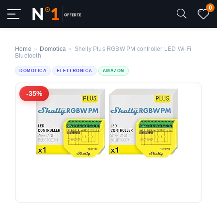
0
Home
»
Domotica
»
Shelly Plus RGBW PM controller LED Wi-Fi
Bluetooth
DOMOTICA
ELETTRONICA
AMAZON
-35%