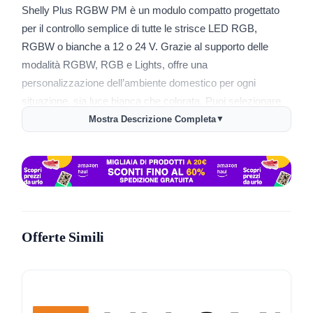
Shelly Plus RGBW PM è un modulo compatto progettato
per il controllo semplice di tutte le strisce LED RGB,
RGBW o bianche a 12 o 24 V. Grazie al supporto delle
modalità RGBW, RGB e Lights, offre una
personalizzazione dell’ambiente domestico per ogni
situazione, sia luce bianca che colorata. Puoi selezionare
tra 16 milioni di colori ed effetti, impostare la luminosità
Mostra Descrizione Completa
▼
minima e massima e regolare la durata della transizione e
la velocità di dissolvenza. Il dispositivo permette di gestire
fino a 4 strisce LED in modo indipendente e di monitorare il
consumo energetico in tempo reale tramite il misuratore
integrato.
Offerte Simili
Shelly Plus RGBW PM si installa facilmente dietro
qualsiasi interruttore standard e non richiede hub aggiuntivi.
La gestione avviene tramite l’app Shelly Smart Control,
compatibile con iOS e Android, che consente anche la
creazione di scenari personalizzati e automazioni