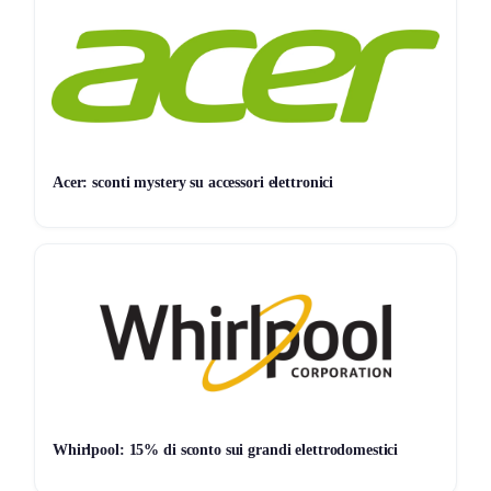
nelle impostazioni colore e scena, e l’affidabilità della
misurazione dei consumi. Viene riconosciuta la piena
compatibilità con diverse piattaforme smart e la reattività
dell’app. Alcuni segnalano che il modulo emette un leggero
rumore alla luminosità ridotta e che, in condizioni particolari,
la regolazione fine della temperatura colore può risultare
Acer: sconti mystery su accessori elettronici
meno intuitiva rispetto ad altri modelli. Il prodotto risulta
indicato per chi cerca un controllo avanzato e verifica
energetica immediata senza complicare il sistema con hub
accessori.​
Whirlpool: 15% di sconto sui grandi elettrodomestici