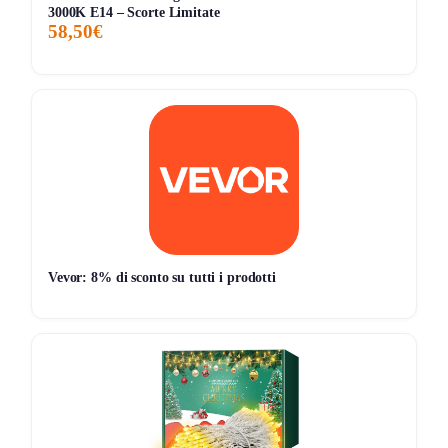
3000K E14 – Scorte Limitate
Pro:
prezzo estremamente basso per una lampada
58,50€
da tavolo ricaricabile.
Pro:
presenza di
3 temperature di luce
, utile per
relax, lettura leggera o atmosfera.
Pro:
controllo touch
e design compatto da
12 x 12 x
30 cm
.
Pro:
soluzione decorativa e poco ingombrante per
comodino, studio o angoli della casa.
Contro:
autonomia fino a
6 ore
, quindi non
particolarmente alta rispetto a modelli con batterie più
Vevor: 8% di sconto su tutti i prodotti
grandi.
Contro:
tempo di ricarica di circa
5 ore
.
Contro:
l’avviso Amazon sugli
articoli restituiti
frequentemente
invita a mantenere aspettative
realistiche.
Contro:
materiali e costruzione sono semplici,