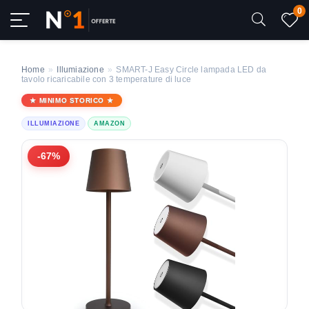
0
Home
»
Illumiazione
»
SMART-J Easy Circle lampada LED da
tavolo ricaricabile con 3 temperature di luce
MINIMO STORICO
ILLUMIAZIONE
AMAZON
-67%