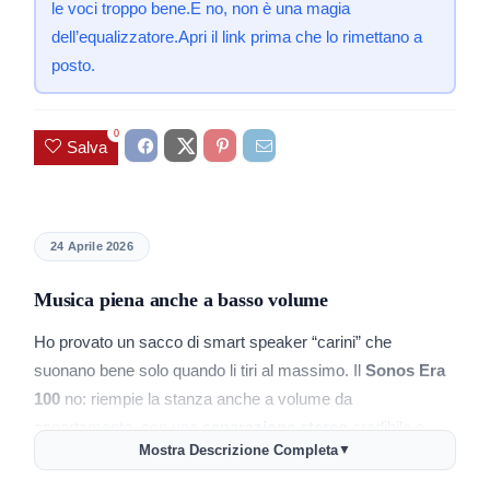
le voci troppo bene.E no, non è una magia
dell’equalizzatore.Apri il link prima che lo rimettano a
posto.
0
Salva
24 Aprile 2026
Musica piena anche a basso volume
Ho provato un sacco di smart speaker “carini” che
suonano bene solo quando li tiri al massimo. Il
Sonos Era
100
no: riempie la stanza anche a volume da
appartamento, con una
separazione stereo
credibile e
Mostra Descrizione Completa
▼
bassi che non sembrano una vibrazione di plastica.