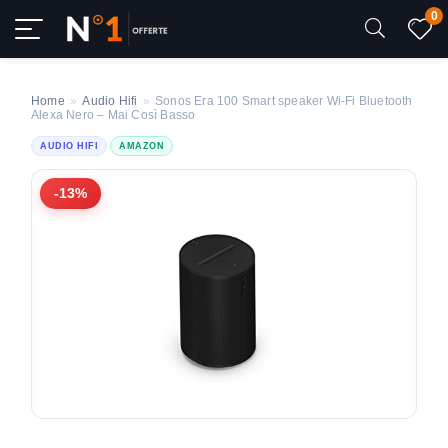
0
Home
»
Audio Hifi
»
Sonos Era 100 Smart speaker Wi‑Fi Bluetooth
Alexa Nero – Mai Così Basso
AUDIO HIFI
AMAZON
-13%