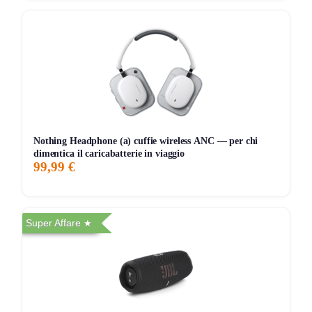
Dove convince (e dove ti punge)
[+] Suono credibile in poco spazio:
design
compatto, ma resa che non sembra “mini”. Perfetto
su libreria, scrivania o comodino.
[+] Wi‑Fi per ascolto serio:
più stabile e comodo del
Bluetooth quando vuoi qualità e multiroom Sonos.
[+] Bluetooth al volo:
premi e agganci lo
Nothing Headphone (a) cuffie wireless ANC — per chi
smartphone senza litigare con app e menu.
dimentica il caricabatterie in viaggio
99,99 €
[+] Setup rapidissimo:
colleghi alimentazione, apri
app Sonos, in pochi minuti stai già ascoltando.
[-] Ingresso AUX non incluso “pronto”:
per
Super Affare
giradischi/sorgenti serve
adattatore Sonos
. Spesa
extra, poco simpatico.
[-] Ecosistema Sonos = amore/odio:
se vuoi
smanettare con mille app random, qui sei più
“guidato” (e per molti è un bene).