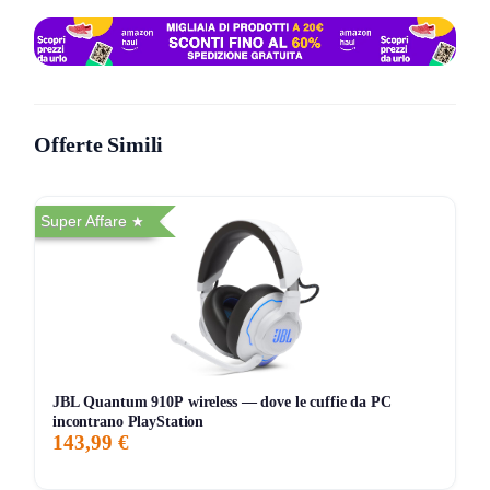
Le alternative economiche? Di solito fanno due cose male:
Wi‑Fi instabile
e
audio impastato
. Risultato: lo usi due
settimane, poi torna a fare da fermacarte in cucina. Qui
paghi di più, ma almeno stai comprando un diffusore, non
un gadget.
Offerte Simili
Dentro c’è più sostanza che marketing
La differenza la senti perché l’architettura acustica è nuova
Super Affare
e il cervello è più rapido: processore
+47%
per gestire
meglio dinamica e scena, non per fare numeri sulla scatola.
In più i
midrange +25%
danno corpo alle voci e tirano fuori
bassi più profondi
senza gonfiare tutto. È quel tipo di
“pieno” che ti fa smettere di toccare l’equalizzatore.
JBL Quantum 910P wireless — dove le cuffie da PC
E come connessioni non sei in gabbia: streaming via
Wi‑Fi
,
incontrano PlayStation
pairing
Bluetooth
con un tasto, e volendo anche sorgenti
143,99 €
esterne con
AUX + adattatore Sonos
.