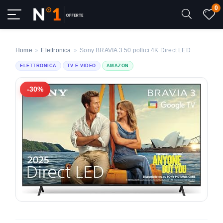
0
Home
»
Elettronica
»
Sony BRAVIA 3 50 pollici 4K Direct LED
ELETTRONICA
TV E VIDEO
AMAZON
-30%