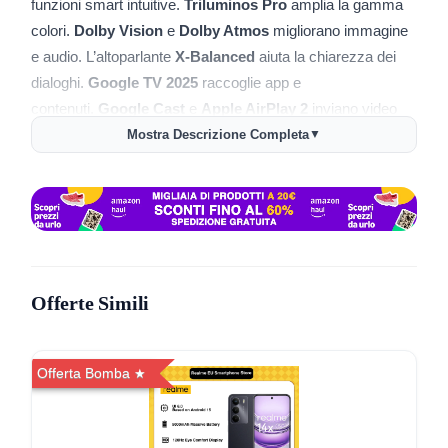
funzioni smart intuitive.
Triluminos Pro
amplia la gamma
colori.
Dolby Vision
e
Dolby Atmos
migliorano immagine
e audio. L’altoparlante
X‑Balanced
aiuta la chiarezza dei
dialoghi.
Google TV 2025
raccoglie app e
contenuti.
Google Cast
e
Apple AirPlay 2
inviano video
dal telefono.
IMAX Enhanced
abilita titoli compatibili.
Game
Mostra Descrizione Completa
▼
Menu 2
e
ALLM
semplificano la sessione di gioco.
Eco
Dashboard 2
riunisce i controlli energetici.
📺 Schermo
4K 3840 x 2160
con
Triluminos Pro
🎬
Dolby Vision
,
IMAX Enhanced
, profili cinema
dedicati
Offerte Simili
🔊
X‑Balanced Speaker
e
Dolby Atmos
per dialoghi
più chiari
Offerta Bomba
🧠
Google TV 2025
con ricerca vocale e libreria app
📲
Google Cast
e
AirPlay 2
per streaming da