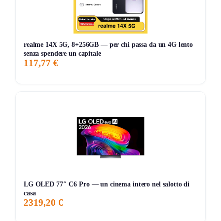
smartphone
🎮
Game Menu 2
,
ALLM
, ingresso a bassa latenza
realme 14X 5G, 8+256GB — per chi passa da un 4G lento
🌿
Eco Dashboard 2
per gestione consumi
senza spendere un capitale
117,77 €
🔌 HDMI, USB, LAN, Wi‑Fi, Bluetooth
⚡ Classe energetica
G
, circa 75 kWh ogni 1000 ore
SDR
Consigli pratici
🧭 Imposta Modalità Cinema per film in stanza buia.
🌞 Usa Modalità Standard in stanze luminose per più
contrasto.
LG OLED 77″ C6 Pro — un cinema intero nel salotto di
casa
🎧 Aggiungi una soundbar via HDMI ARC per sale
2319,20 €
grandi.