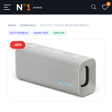
0
Home
»
Elettronica
»
Sony ULT Field 3 Bluetooth Bianco
ELETTRONICA
AUDIO HIFI
AMAZON
-40%