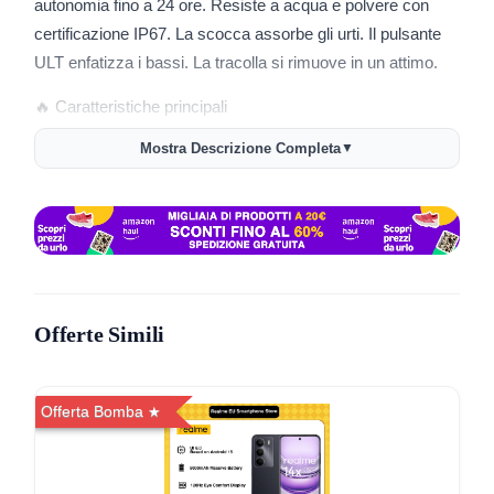
autonomia fino a 24 ore. Resiste a acqua e polvere con
certificazione IP67. La scocca assorbe gli urti. Il pulsante
ULT enfatizza i bassi. La tracolla si rimuove in un attimo.
🔥 Caratteristiche principali
Mostra Descrizione Completa
▼
🔊 Bassi enfatizzati con tasto ULT, doppio radiatore
passivo.
🎵 Woofer e tweeter dedicati per suono chiaro a volume
elevato.
🔧 Equalizzatore a 7 bande nell’app per regolare il profilo
audio.
Offerte Simili
🔋 Batteria e ricarica
Offerta Bomba
🕒 Fino a 24 ore con volume moderato e codec
standard.