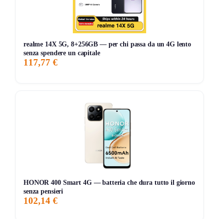
⚡ Ricarica rapida, 10 minuti per circa 2 ore di musica.
🏕️ Resistenza e portabilità
realme 14X 5G, 8+256GB — per chi passa da un 4G lento
💧 IP67 contro acqua e polvere, adatto anche a spiaggia
senza spendere un capitale
e piscina.
117,77 €
🛡️ Struttura antiurto, pensata per l’uso in movimento.
🧷 Tracolla staccabile, trasporto semplice in borsa o a
spalla.
📐 Utilizzo pratico
📦 Posizionamento orizzontale o verticale per adattare
lo spazio.
HONOR 400 Smart 4G — batteria che dura tutto il giorno
📲 Controlli da app, gestione tracce, volume e
senza pensieri
102,14 €
aggiornamenti.