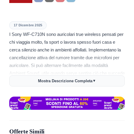
17 Dicembre 2025
I Sony WF-C710N sono auricolari true wireless pensati per
chi viaggia molto, fa sport o lavora spesso fuori casa e
cerca silenzio anche in ambienti affollati. Implementano la
cancellazione attiva del rumore tramite due microfoni per
auricolare. Si può alternare facilmente alla modalità
Ambient Sound, utile quando serve sentire ciò che succede
intorno. Il design in-ear è leggero, resistente a schizzi
Mostra Descrizione Completa
▼
(IPX4) e confortevole per ascolti lunghi. I comandi touch
gestiscono musica, chiamate e volume da entrambe le
cuffie.
La batteria dura fino a 40 ore usando la custodia, con 12
ore continue solo con gli auricolari. La ricarica rapida
Offerte Simili
promette 1 ora di ascolto in 5 minuti. Presenti connessione