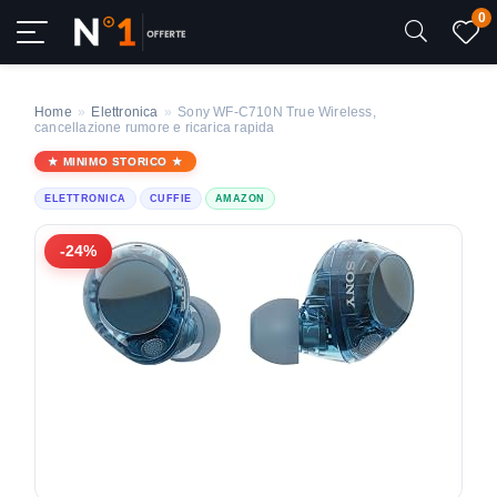
0
Home
»
Elettronica
»
Sony WF-C710N True Wireless,
cancellazione rumore e ricarica rapida
MINIMO STORICO
ELETTRONICA
CUFFIE
AMAZON
-24%