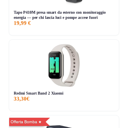
236 giorni di monitoraggio
Tapo P410M presa smart da esterno con monitoraggio
59,00€
59,00€
69,00€
↓-14.5%
energia — per chi lascia luci e pompe accese fuori
ATTUALE
MINIMO
MASSIMO
VARIAZIONE
19,99 €
7G
30G
90G
Tutto
Redmi Smart Band 2 Xiaomi
33,30€
Offerta Bomba