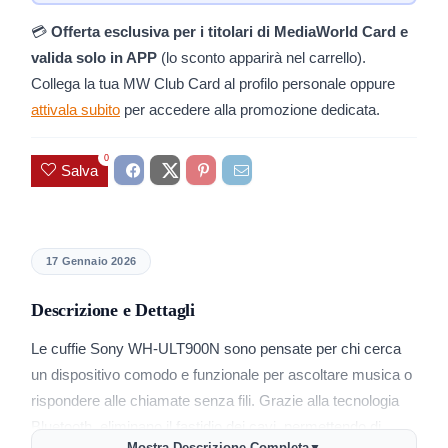
💳
Offerta esclusiva per i titolari di MediaWorld Card e
valida solo in APP
(lo sconto apparirà nel carrello).
Collega la tua MW Club Card al profilo personale oppure
attivala subito
per accedere alla promozione dedicata.
0
Salva
17 Gennaio 2026
Descrizione e Dettagli
Le cuffie Sony WH-ULT900N sono pensate per chi cerca
un dispositivo comodo e funzionale per ascoltare musica o
rispondere alle chiamate senza fili. Grazie alla tecnologia
Bluetooth, eliminano il fastidio dei cavi, permettendo di
Mostra Descrizione Completa
▼