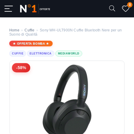
0
Home
»
Cuffie
»
Sony WH-ULT900N Cuffie Bluetooth Nere per un
Suono di Qualità
OFFERTA BOMBA
CUFFIE
ELETTRONICA
MEDIAWORLD
-58%