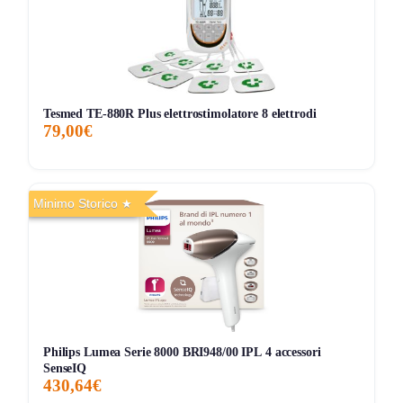
grande vantaggio. Alcuni, tuttavia, trovano che il dispositivo
possa risultare un po’ pesante da maneggiare per periodi
prolungati. Inoltre, per chi ha capelli molto spessi, potrebbe
richiedere più tempo per ottenere risultati ottimali. Nel
complesso, il SpeedStyle Plus è considerato un valido
Tesmed TE-880R Plus elettrostimolatore 8 elettrodi
79,00€
alleato per chi cerca un finish di qualità senza
compromettere la salute dei propri capelli.
Minimo Storico
Storico Prezzo
237 giorni di monitoraggio
138,99€
99,99€
145,67€
↑+39%
ATTUALE
MINIMO
MASSIMO
VARIAZIONE
7G
30G
90G
Tutto
Philips Lumea Serie 8000 BRI948/00 IPL 4 accessori
SenseIQ
430,64€