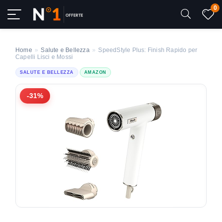
0
Home
»
Salute e Bellezza
»
SpeedStyle Plus: Finish Rapido per
Capelli Lisci e Mossi
SALUTE E BELLEZZA
AMAZON
-31%