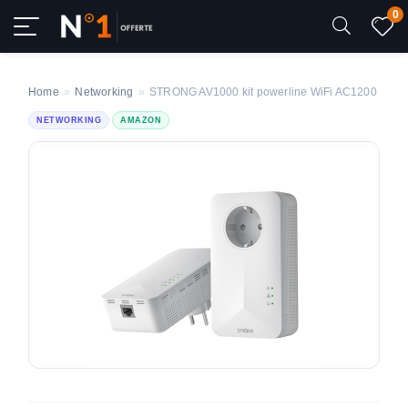
0
Home
»
Networking
»
STRONG AV1000 kit powerline WiFi AC1200
NETWORKING
AMAZON