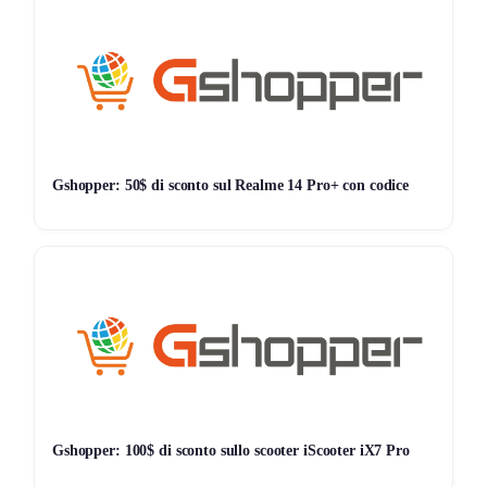
resiste fino a 60, 10 e 10 kg.
🖇️ Gestione cavi:
Due clip integrate aiutano a mantenere in ordine i cavi di TV
e dispositivi.
🛡️ Stabilità e protezione:
Gshopper: 50$ di sconto sul Realme 14 Pro+ con codice
La base con piedini in gomma protegge il pavimento e offre
maggiore aderenza per evitare scivolamenti.
🔧 Montaggio semplice:
Monti il supporto senza forare il muro. Ricevi istruzioni
dettagliate e tutta la ferramenta necessaria.
Questa soluzione pratica permette di adattare il setup TV
secondo ogni esigenza di spazio.
Gshopper: 100$ di sconto sullo scooter iScooter iX7 Pro
Storico Prezzo