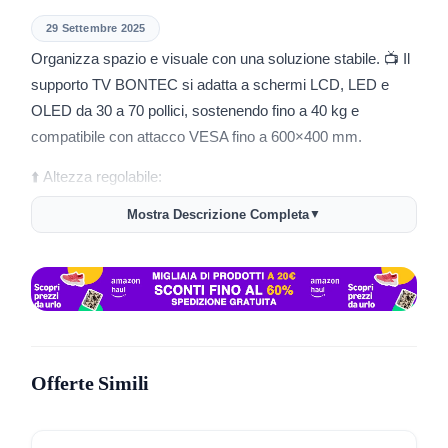
29 Settembre 2025
Organizza spazio e visuale con una soluzione stabile. 📺 Il
supporto TV BONTEC si adatta a schermi LCD, LED e
OLED da 30 a 70 pollici, sostenendo fino a 40 kg e
compatibile con attacco VESA fino a 600×400 mm.
⬆️ Altezza regolabile:
Trovi 6 livelli di regolazione tra colonna centrale e bracci di
Mostra Descrizione Completa
▼
montaggio, ideali per adattare la posizione del TV in base ai
tuoi posti a sedere.
🔄 Rotazione girevole:
La staffa ruota a sinistra e a destra di 37 gradi, così puoi
sempre impostare l’angolo più comodo per la visione.
Offerte Simili
🗄️ Tre ripiani in vetro temperato:
Misurano 50×35 cm, 38×25 cm e 38×25 cm, perfetti per
console, lettori Blu-ray e accessori AV. Ogni mensola