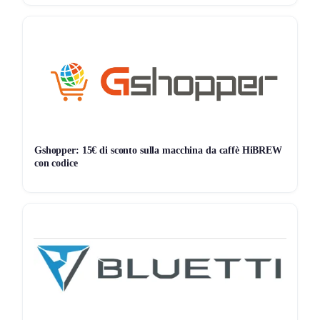
159 giorni di monitoraggio
54,99€
52,24€
54,99€
↑+5.3%
ATTUALE
MINIMO
MASSIMO
VARIAZIONE
7G
30G
90G
Tutto
Gshopper: 15€ di sconto sulla macchina da caffè HiBREW
con codice