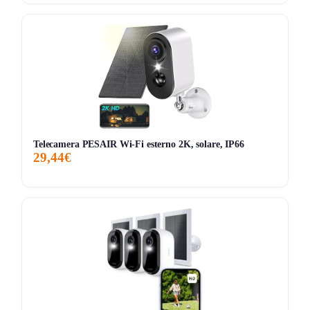
Cosa ti semplifica (e cosa no)
[+] Sblocco davvero “hands-free”:
volto a
0,6–0,9
m
e vene palmari a
8–25 cm
, utile quando arrivi
carico o con un bimbo in braccio.
[+] Dati biometrici non in cloud:
archiviazione
locale
+
AES-128
, per chi non vuole dipendere da
server esterni.
[+] Continuità di funzionamento:
batteria
Telecamera PESAIR Wi-Fi esterno 2K, solare, IP66
principale
+
backup
con passaggio automatico e
29,44€
micropotenza
per emergenze.
[+] Integrazione smart home seria:
supporto
Matter
via Hub Mini, più
Alexa
,
Google Assistant
e
IFTTT
per automazioni.
[-] Kit adattatore a parte per casi non standard:
su
alcune serrature serve l’accessorio opzionale (costo
extra) per arrivare alla compatibilità “quasi totale”.
[-] Richiede posizionamento curato:
per ottenere