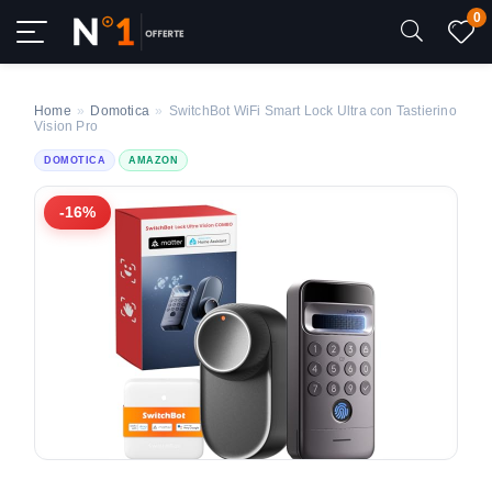
0
Home
»
Domotica
»
SwitchBot WiFi Smart Lock Ultra con Tastierino
Vision Pro
DOMOTICA
AMAZON
-16%