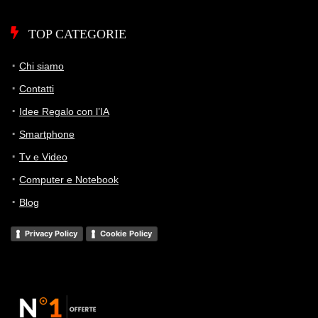
ATTUALE
MINIMO
MASSIMO
VARIAZIONE
TOP CATEGORIE
7G
30G
90G
Tutto
Chi siamo
Contatti
Idee Regalo con l’IA
Smartphone
Tv e Video
Computer e Notebook
Blog
Privacy Policy
Cookie Policy