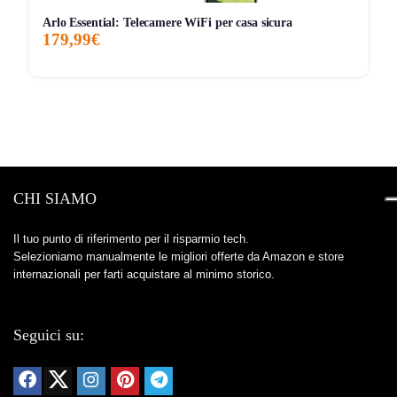
riconoscimento rapido e affidabile, il Tastierino Vision
Arlo Essential: Telecamere WiFi per casa sicura
179,99€
Pro va montato bene (distanze e angoli contano).
Ha senso comprarla adesso?
Prendilo se:
vuoi una
serratura smart SwitchBot
che ti
faccia entrare
senza contatto
(volto/palmo) e vuoi
Matter
per integrarla con HomeKit/Alexa/Google senza complicarti
la vita.
CHI SIAMO
Lascia stare se:
ti basta aprire con smartphone e non ti
interessa la biometria: valuta una smart lock SwitchBot più
Il tuo punto di riferimento per il risparmio tech.
semplice, oppure resta su tastierino/codice se vuoi
Selezioniamo manualmente le migliori offerte da Amazon e store
spendere meno.
internazionali per farti acquistare al minimo storico.
Storico Prezzo
Seguici su:
Al minimo storico!
107 giorni di monitoraggio
269,99€
269,99€
269,99€
↓0%