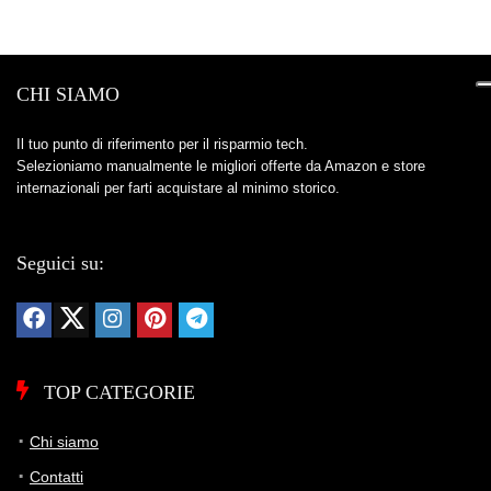
personalizzazione. Complessivamente, la Tapo C200
rappresenta una scelta solida per chi cerca sicurezza e
comodità in un’unica soluzione.
CHI SIAMO
Il tuo punto di riferimento per il risparmio tech.
Storico Prezzo
Selezioniamo manualmente le migliori offerte da Amazon e store
237 giorni di monitoraggio
internazionali per farti acquistare al minimo storico.
43,98€
37,98€
43,98€
↑+15.8%
ATTUALE
MINIMO
MASSIMO
VARIAZIONE
Seguici su:
7G
30G
90G
Tutto
TOP CATEGORIE
Chi siamo
Contatti