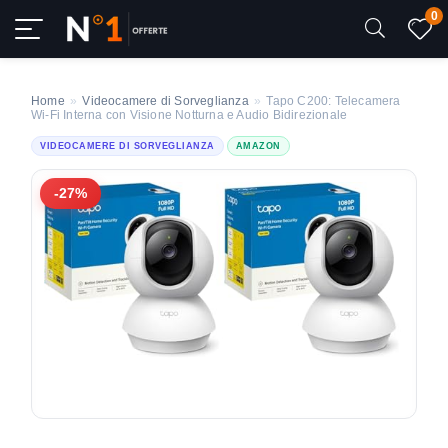
0
Home
»
Videocamere di Sorveglianza
»
Tapo C200: Telecamera
Wi-Fi Interna con Visione Notturna e Audio Bidirezionale
VIDEOCAMERE DI SORVEGLIANZA
AMAZON
-27%