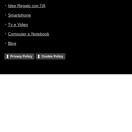
Idee Regalo con l’IA
Smartphone
Tv e Video
Computer e Notebook
Blog
Privacy Policy
Cookie Policy
Offertenumberone® 2025 - Tutti i diritti sono riservati - In qualità di
Affiliato Amazon, Offertenumberone.it riceve un guadagno dagli acquisti
idonei. Amazon e il logo Amazon sono marchi registrati di Amazon.com,
Inc. o delle sue affiliate.