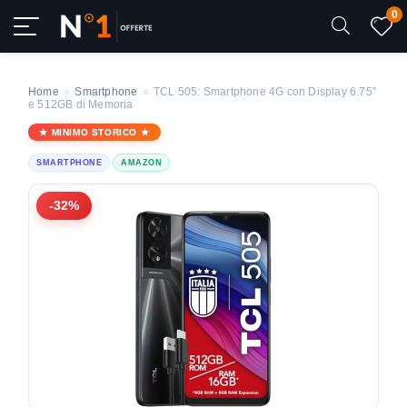
0
Home
»
Smartphone
»
TCL 505: Smartphone 4G con Display 6.75”
e 512GB di Memoria
MINIMO STORICO
SMARTPHONE
AMAZON
-32%