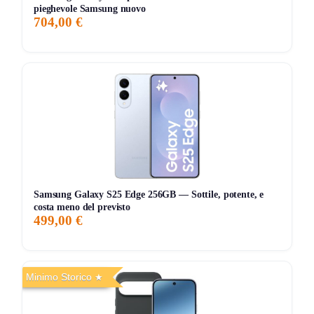
106,00€
106,00€
108,00€
↓-1.9%
pieghevole Samsung nuovo
704,00 €
ATTUALE
MINIMO
MASSIMO
VARIAZIONE
7G
30G
90G
Tutto
Samsung Galaxy S25 Edge 256GB — Sottile, potente, e
costa meno del previsto
499,00 €
Minimo Storico