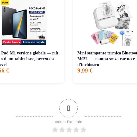
Pad M1 versione globale — più
Mini stampante termica Bluetoo
o di un tablet base, prezzo da
M02L — stampa senza cartucce
evel
d’inchiostro
66 €
9,99 €
0
Valuta l'articolo