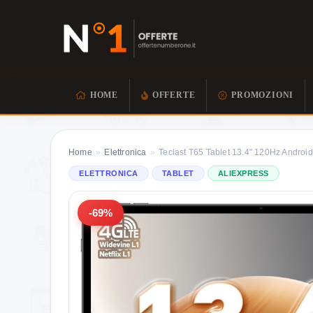
HOME
OFFERTE
PROMOZIONI
Home
»
Elettronica
»
Teclast T65 Tablet 13.4″ 120Hz Androi
ELETTRONICA
TABLET
ALIEXPRESS
-69%