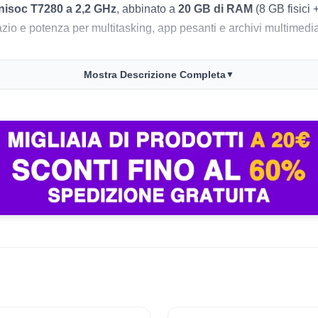
nisoc T7280 a 2,2 GHz
, abbinato a
20 GB di RAM
(8 GB fisici 
io e potenza per multitasking, app pesanti e archivi multimedial
Mostra Descrizione Completa
▼
dettagli definiti.
ile per gestire applicazioni e multitasking senza rallentamen
 intera di utilizzo misto.
uetooth 5.0 per una connessione stabile in ogni contesto.
P, altoparlanti stereo e Widevine L1 per streaming HD.
 grande, compatibile sia per lavoro che per intrattenimento, o s