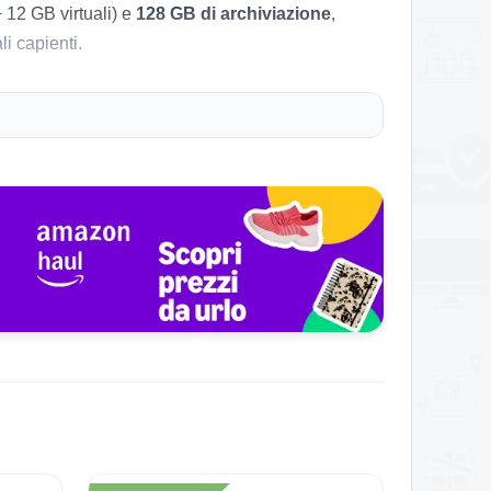
+ 12 GB virtuali) e
128 GB di archiviazione
,
i capienti.
ti.
e desideri un dispositivo Android con espansione