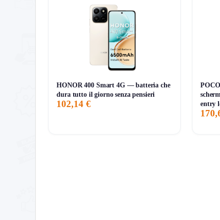
memoria generosa e connettività completa.
HONOR 400 Smart 4G — batteria che
POCO 
dura tutto il giorno senza pensieri
scherm
102,14 €
entry l
170,