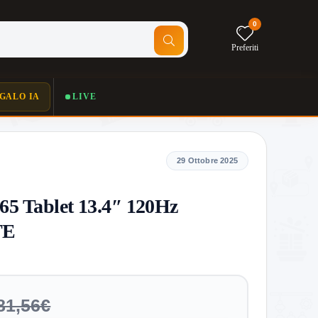
0
Preferiti
GALO IA
LIVE
29 Ottobre 2025
T65 Tablet 13.4″ 120Hz
TE
81,56€