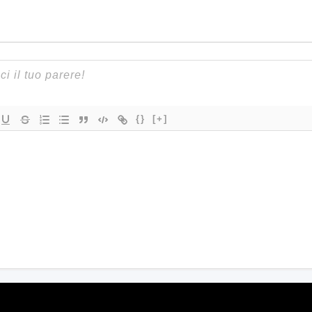
{}
[+]