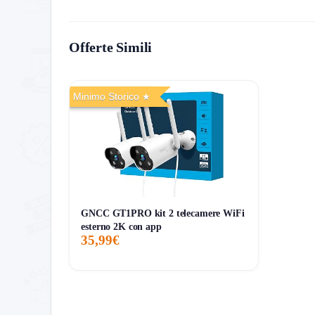
Storico Prezzo
Offerte Simili
241 giorni di monitoraggio
19,99€
19,99€
19,99€
ATTUALE
MINIMO
MASSIMO
Minimo Storico
GNCC GT1PRO kit 2 telecamere WiFi
esterno 2K con app
35,99€