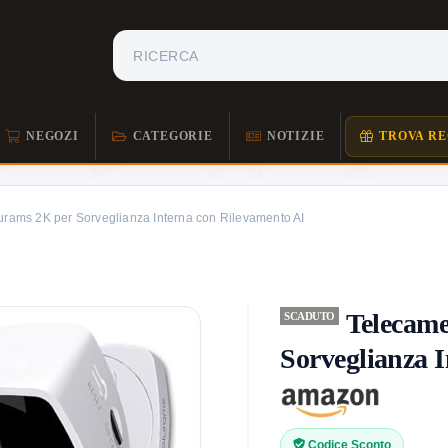
NEGOZI
CATEGORIE
NOTIZIE
TROVA RE
urams 2K per Sorveglianza Interna con Rilevamento AI
Telecame
SCADUTO
Sorveglianza 
Codice Sconto