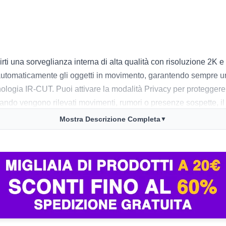
rti una sorveglianza interna di alta qualità con risoluzione 2K e
automaticamente gli oggetti in movimento, garantendo sempre una
nologia IR-CUT. Puoi attivare la modalità Privacy per proteggere
uando vengono rilevati movimenti, rumori o presenze sospette, i
a.
Mostra Descrizione Completa
▼
lecamera, in particolare l’integrazione con Alexa e Google Assist
ni segnalano che la registrazione nel cloud, sebbene utile, po
 consente di visualizzare fino a quattro telecamere contemporan
avia, la necessità di acquistare separatamente la memoria per l’a
e e affidabile per la sicurezza domestica.