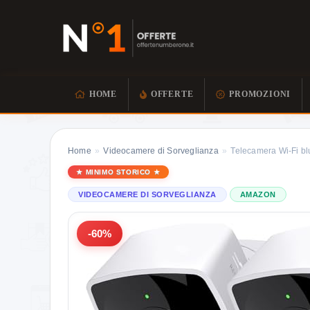
HOME
OFFERTE
PROMOZIONI
Home
»
Videocamere di Sorveglianza
»
Telecamera Wi-Fi bl
MINIMO STORICO
VIDEOCAMERE DI SORVEGLIANZA
AMAZON
-60%