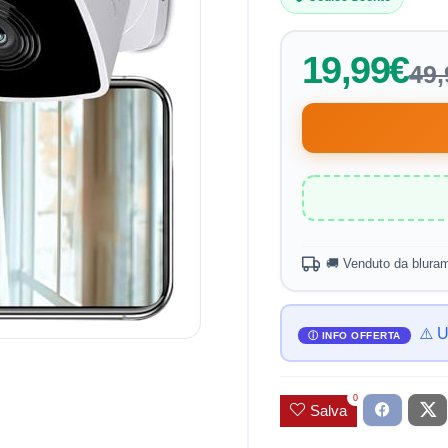
19,99€
49,
🚚 Venduto da blura
⚠️ U
0
Salva