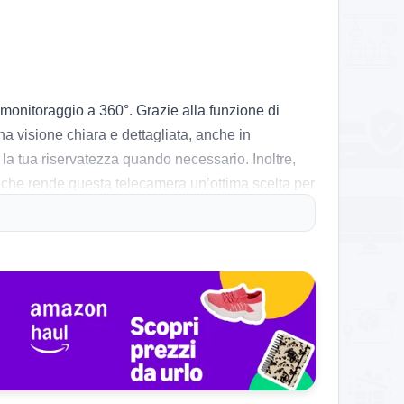
 monitoraggio a 360°. Grazie alla funzione di
 visione chiara e dettagliata, anche in
 la tua riservatezza quando necessario. Inoltre,
l che rende questa telecamera un’ottima scelta per
ant, che consente di vedere lo streaming live
trebbe necessitare di un abbonamento per avere
eamente e l’audio bidirezionale è molto utile per
rchiviazione locale ha lasciato alcuni utenti un po’