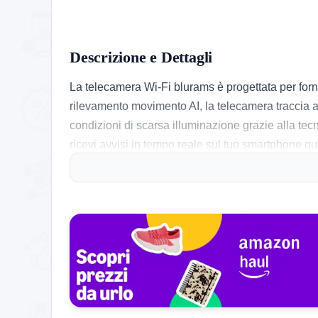
Descrizione e Dettagli
La telecamera Wi-Fi blurams è progettata per forni
rilevamento movimento AI, la telecamera traccia 
condizioni di scarsa illuminazione grazie alla tec
ricevi avvisi in tempo reale sul tuo smartphone q
chi ha animali domestici o piccole creature in cas
Cosa ne pensa chi l’ha provato
Molti utenti apprezzano la facilità d’uso della te
semplicemente con comandi vocali. Tuttavia, alcu
accesso a funzionalità avanzate. L’app migliorata
comunicare con i propri animali o i familiari. Tutt
delusi. In generale, risulta un dispositivo versatil