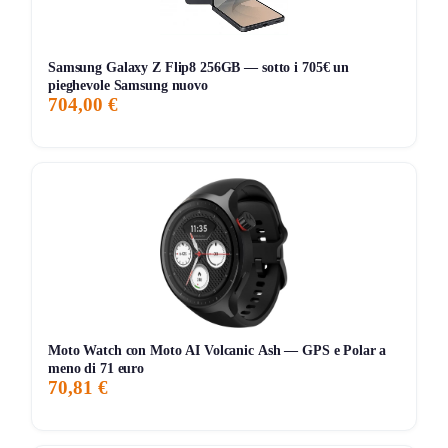
19,99€
19,99€
19,99€
↓0%
ATTUALE
MINIMO
MASSIMO
VARIAZIONE
Samsung Galaxy Z Flip8 256GB — sotto i 705€ un
pieghevole Samsung nuovo
704,00 €
7G
30G
90G
Tutto
Moto Watch con Moto AI Volcanic Ash — GPS e Polar a
meno di 71 euro
70,81 €