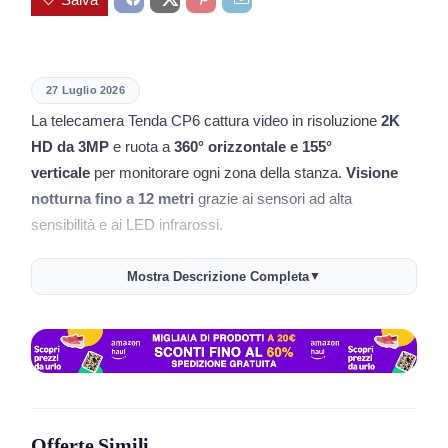
27 Luglio 2026
La telecamera Tenda CP6 cattura video in risoluzione
2K
HD da 3MP
e ruota a
360° orizzontale e 155°
verticale
per monitorare ogni zona della stanza.
Visione
notturna fino a 12 metri
grazie ai sensori ad alta
sensibilità e ai LED infrarossi.
👶 Funzione baby monitor: segui i movimenti tramite app e
Mostra Descrizione Completa
▼
parla con chi è in casa grazie all’audio bidirezionale.
🔊 Allarme sonoro e luminoso: in caso di intrusione, ricevi
messaggi e la luce bianca lampeggia allerta.
👁️ Rilevamento umano e movimenti: la telecamera
identifica persone e invia avvisi in tempo reale sullo
Offerte Simili