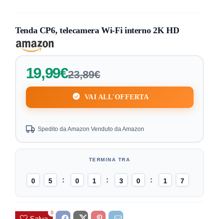
Tenda CP6, telecamera Wi-Fi interno 2K HD
19,99€
23,89€
VAI ALL'OFFERTA
Spedito da Amazon Venduto da Amazon
0
5
0
1
3
0
1
6
7
0
Salva