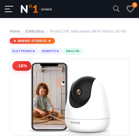
0
Home
»
Elettronica
»
Tenda CP6, telecamera Wi-Fi interno 2K HD
MINIMO STORICO
ELETTRONICA
DOMOTICA
AMAZON
-16%