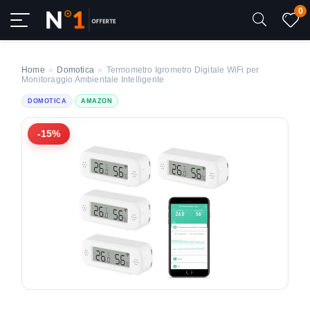
0
Home
»
Domotica
»
Termometro Igrometro Digitale WiFi per
Monitoraggio Ambientale Intelligente
DOMOTICA
AMAZON
-15%