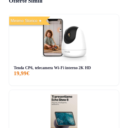
Offerte Simili
non sono visibili direttamente nell’app di Alexa.
Cosa ne pensa chi l’ha provato
Minimo Storico
Gli utenti apprezzano molto la facilità d’uso e l’installazione
versatile, che consente di posizionare il sensore sia su un
tavolo che montarlo a parete. La possibilità di collegare il
sensore ad altri dispositivi intelligenti, come umidificatori o
condizionatori, è un ulteriore vantaggio. Tuttavia, alcuni
utenti hanno segnalato che l’app richiede una connessione
Tenda CP6, telecamera Wi-Fi interno 2K HD
19,99€
internet affidabile per funzionare al meglio. Inoltre, sebbene
sia compatibile con Alexa, la mancanza di visualizzazione
delle temperature nell’app di Alexa ha lasciato qualche
utente perplesso. In generale, il dispositivo si rivela un
valido alleato per mantenere il comfort ambientale nella tua
casa.