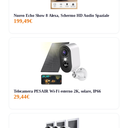
Storico Prezzo
200 giorni di monitoraggio
Nuovo Echo Show 8 Alexa, Schermo HD Audio Spaziale
44,45€
38,01€
44,45€
↑+16.9%
199,49€
ATTUALE
MINIMO
MASSIMO
VARIAZIONE
7G
30G
90G
Tutto
Telecamera PESAIR Wi-Fi esterno 2K, solare, IP66
29,44€