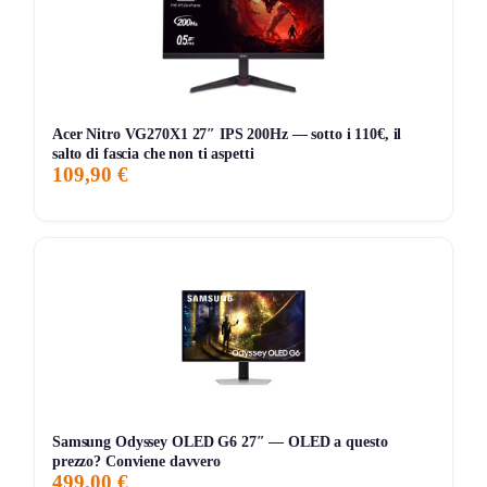
passa ore a leggere e scorrere, è la frequenza
120Hz
:
scrolling più fluido, puntatore più “fermo”, meno sensazione
di trascinamento.
Il pannello
IPS
con angoli di visione
178°
evita il classico
Acer Nitro VG270X1 27″ IPS 200Hz — sotto i 110€, il
salto di fascia che non ti aspetti
“schiarisce/scurisce” quando ti sposti sulla sedia o lo
109,90 €
condividi con un collega. In più hai
300 nit
di luminosità,
sRGB 110%
,
HDR10
e profondità colore
8 bit
: utile se fai
grafiche, schede prodotto, contenuti social o un minimo di
video editing interno.
Punti forti e limiti, senza girarci intorno
[+] 120Hz percepibili subito:
scrolling e transizioni
più pulite rispetto ai classici 60/75Hz da ufficio.
[+] Colore “serio” per il prezzo:
sRGB 110%
+
8
bit
aiutano su creatività leggera e coerenza tra file e
Samsung Odyssey OLED G6 27″ — OLED a questo
prezzo? Conviene davvero
output.
499,00 €