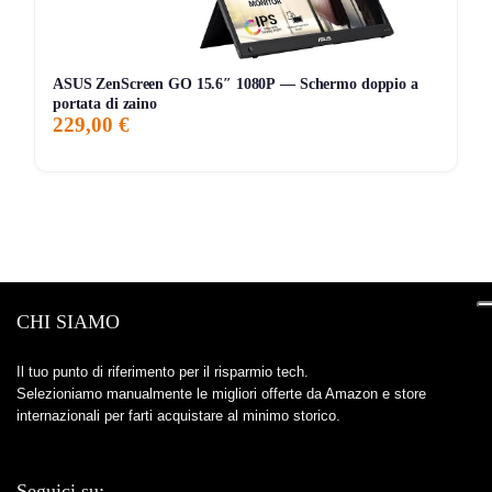
impaginazione fine o CAD: valuta un
27″ QHD (1440p)
; se
ti serve audio decente, metti in conto una piccola soundbar.
ASUS ZenScreen GO 15.6″ 1080P — Schermo doppio a
portata di zaino
Storico Prezzo
229,00 €
Al minimo storico!
109 giorni di monitoraggio
95,50€
95,50€
95,50€
↓0%
ATTUALE
MINIMO
MASSIMO
VARIAZIONE
7G
30G
90G
Tutto
CHI SIAMO
Il tuo punto di riferimento per il risparmio tech.
Selezioniamo manualmente le migliori offerte da Amazon e store
internazionali per farti acquistare al minimo storico.
Seguici su: