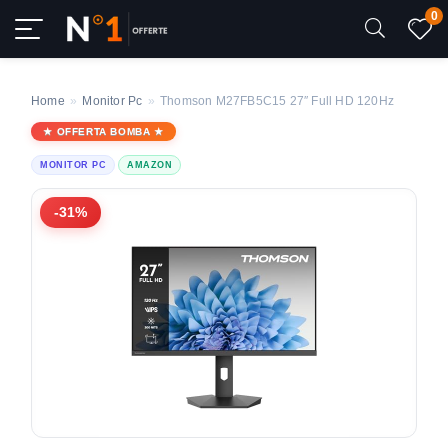
0
Home
»
Monitor Pc
»
Thomson M27FB5C15 27″ Full HD 120Hz
OFFERTA BOMBA
MONITOR PC
AMAZON
-31%