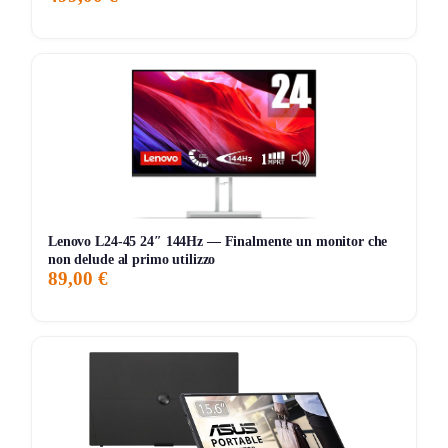
[+] Ergonomia vera:
supporto che
ruota, inclina e
orienta
per postura e postazioni condivise.
[+] Connettività pronta:
ingressi
HDMI
e
USB Type-
C
per laptop e mini PC senza adattatori continui.
[-] Full HD su 27″:
se fai CAD o tante finestre
piccole, un 1440p resta più nitido a parità di
dimensione.
[-] Audio integrato basico:
gli altoparlanti
2x2W
vanno per call e notifiche, non per qualità o volume in
Lenovo L24-45 24″ 144Hz — Finalmente un monitor che
open space.
non delude al primo utilizzo
89,00 €
Quando ha senso metterlo in acquisto
Prendilo se:
vuoi un monitor business da
27″
per
ufficio/negozio, con
120Hz
e comfort visivo (
Anti-Flicker
,
Low Blue Light
), e ti serve anche la flessibilità
VESA
75×75
o una base regolabile.
Lascia stare se:
cerchi massima definizione su 27″ per