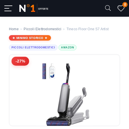
0
Home
»
Piccoli Elettrodomestici
»
Tineco Floor One S7 Artist
MINIMO STORICO
PICCOLI ELETTRODOMESTICI
AMAZON
-27%