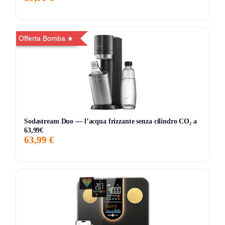
“riga” di polvere.
[+]
DualBlock Anti-Tangle
:
i raschietti a doppio
Offerta Bomba
strato catturano capelli e li staccano dal rullo, meno
intasamenti.
[+] Autopulizia che asciuga davvero:
Flashdry
con
aria calda a
85 °C
, rullo meno umido e meno odori
post-uso.
[-] Ingombro in verticale:
è snello in orizzontale, ma
in ripostiglio serve comunque spazio per base e
Sodastream Duo — l’acqua frizzante senza cilindro CO₂ a
63,99€
serbatoi.
63,99 €
[-] Estetica “Artist” non per tutti:
il design ispirato
all’aurora è particolare; se vuoi look neutro, valutalo
prima.
Chi lo sfrutta davvero a 349€
Prendilo se:
vuoi un lavapavimenti aspirapolvere senza fili