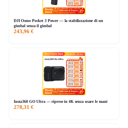
Storico Prezzo
236 giorni di monitoraggio
DJI Osmo Pocket 3 Power — la stabilizzazione di un
109,98€
87,98€
109,98€
↑+25%
gimbal senza il gimbal
243,96 €
ATTUALE
MINIMO
MASSIMO
VARIAZIONE
7G
30G
90G
Tutto
Insta360 GO Ultra — riprese in 4K senza usare le mani
278,31 €