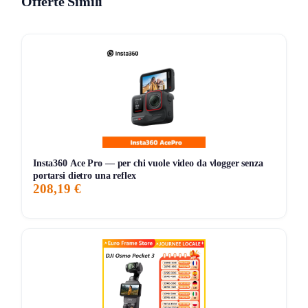
Offerte Simili
piedi intercambiabili, permettendo di adattarsi a qualsiasi
superficie, da quelle scivolose a quelle più stabili.
Cosa ne pensa chi l’ha provato
Gli utenti apprezzano la robustezza del treppiede, notando
come la sua costruzione in alluminio conferisca una
sensazione di solidità. La facilità di regolazione dell’altezza
e il sistema di bloccaggio veloce sono altri punti a favore.
Alcuni, però, segnalano che il peso di 8 kg potrebbe
Insta360 Ace Pro — per chi vuole video da vlogger senza
risultare un po’ eccessivo per chi cerca un’opzione più
portarsi dietro una reflex
208,19 €
leggera da trasportare. Inoltre, la testa girevole liquida è
stata elogiata per la sua fluidità, ma è importante fare
attenzione al bilanciamento delle fotocamere più pesanti. In
generale, chi ha testato il treppiede lo considera un ottimo
investimento per chi lavora nel settore della fotografia e
videomaking.