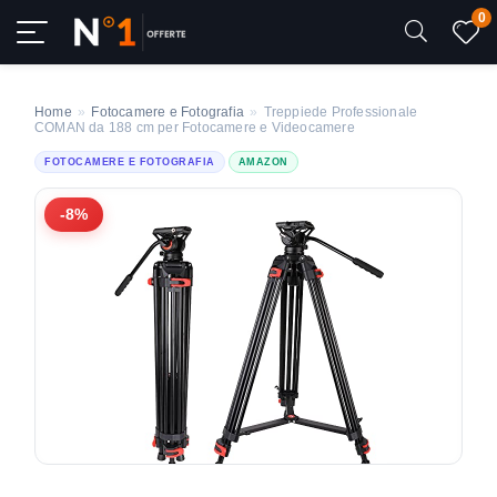
0
Home
»
Fotocamere e Fotografia
»
Treppiede Professionale
COMAN da 188 cm per Fotocamere e Videocamere
FOTOCAMERE E FOTOGRAFIA
AMAZON
-8%