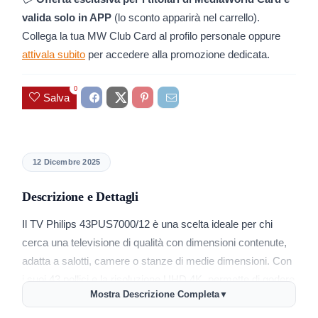
valida solo in APP
(lo sconto apparirà nel carrello).
Collega la tua MW Club Card al profilo personale oppure
attivala subito
per accedere alla promozione dedicata.
0
Salva
12 Dicembre 2025
Descrizione e Dettagli
Il TV Philips 43PUS7000/12 è una scelta ideale per chi
cerca una televisione di qualità con dimensioni contenute,
adatta a salotti, camere o stanze di medie dimensioni. Con
i suoi 43 pollici e la risoluzione UHD 4K, permette di godere
Mostra Descrizione Completa
▼
di immagini nitide e dettagliate che migliorano l’esperienza
visiva rispetto ai televisori Full HD tradizionali. La