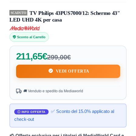
TV Philips 43PUS7000/12: Schermo 43″
SCADUTO
LED UHD 4K per casa
Sconto al Carrello
211,65€
299,00€
VEDI OFFERTA
🚚 Venduto e spedito da Mediaworld
✅ Sconto del 15.0% applicato al
check-out
💳
Offerta esclusiva per i titolari di MediaWorld Card e