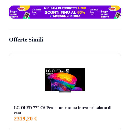
tecnologia LED assicura una buona luminosità e contrasti
equilibrati, rendendo la visione piacevole anche in ambienti
ben illuminati. Questo modello si adatta bene sia per
guardare film, serie TV o eventi sportivi, sia per collegarsi a
dispositivi esterni come console di gioco o streaming box
Offerte Simili
grazie alle numerose porte disponibili.
Cosa ne pensa chi l’ha provato
Chi ha usato il Philips 43PUS7000/12 apprezza in
particolare la qualità dell’immagine che mantiene colori
vividi e una resa definita, tipica di un pannello 4K. La
dimensione da 43 pollici è considerata versatile e adatta a
stanze di dimensioni medie senza risultare ingombrante.
Alcuni utenti segnalano che il sistema operativo è intuitivo e
LG OLED 77″ C6 Pro — un cinema intero nel salotto di
rapido nel passare da un’app all’altra, migliorando
casa
2319,20 €
l’esperienza di utilizzo quotidiano. Tuttavia, qualche critica
riguarda l’audio, che potrebbe risultare meno potente senza