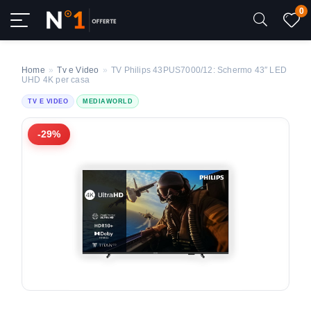
0
Home
»
Tv e Video
»
TV Philips 43PUS7000/12: Schermo 43″ LED
UHD 4K per casa
TV E VIDEO
MEDIAWORLD
-29%