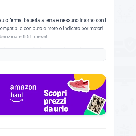
uto ferma, batteria a terra e nessuno intorno con i
compatibile con auto e moto e indicato per motori
benzina e 6.5L diesel
.
di quegli oggetti che resta nel bagagliaio a
no morto proprio quando ti servirebbe per
ichiarata di
600 lumen
e durata fino a
10 ore
.
 ti ritrovi al buio con poca voglia di improvvisare.
ti
, rilevamento automatico della connessione e
ichiarato di soli
0,68 kg
.