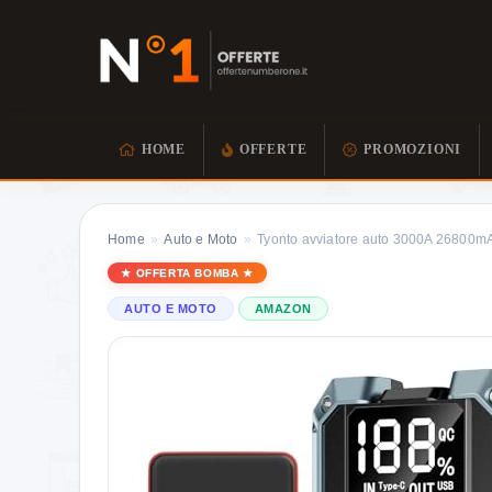
HOME
OFFERTE
PROMOZIONI
Home
»
Auto e Moto
»
Tyonto avviatore auto 3000A 26800m
OFFERTA BOMBA
AUTO E MOTO
AMAZON