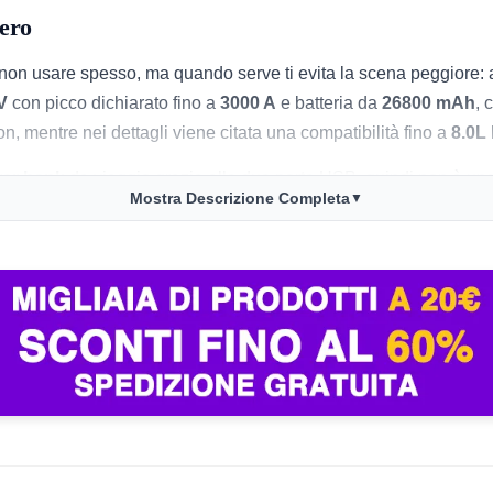
vero
 non usare spesso, ma quando serve ti evita la scena peggiore: a
V
con picco dichiarato fino a
3000 A
e batteria da
26800 mAh
, 
n, mentre nei dettagli viene citata una compatibilità fino a
8.0L 
er bank
da viaggio grazie alle due porte USB, quindi non è uno 
Mostra Descrizione Completa
▼
 ti copre due emergenze comuni: batteria auto scarica e telefo
ED
: torcia, SOS, lampeggiante e luce rossa/blu, con luminosità d
per campeggio, viaggi, lavori serali o qualsiasi situazione in cui
 un prodotto del genere: Amazon indica
10 protezioni intelligen
stanza compatto per stare in auto senza dare fastidio, con peso d