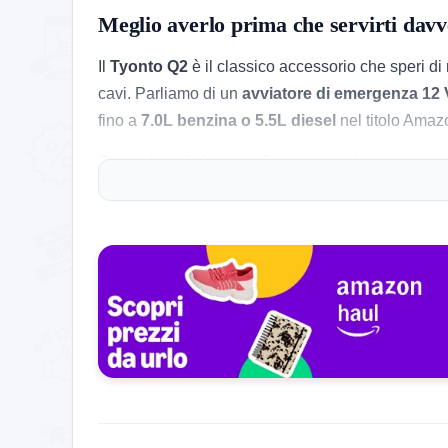
Meglio averlo prima che servirti dav
Il
Tyonto Q2
è il classico accessorio che speri di
cavi. Parliamo di un
avviatore di emergenza 12 
fino a
7.0L benzina o 5.5L diesel
nel titolo Amazo
Oltre a fare da booster, funziona anche come
pow
prendere polvere senza un secondo uso. In pratica
chiamare aiuto.
Le cose pratiche che contano
Uno dei punti forti è la dotazione di
4 modalità L
Questo lo rende utile non solo in strada, ma anche 
La parte sicurezza è quella che conta davvero su
segnalazione di errori tramite spia. In più è abba
Pregi concreti, difetti veri