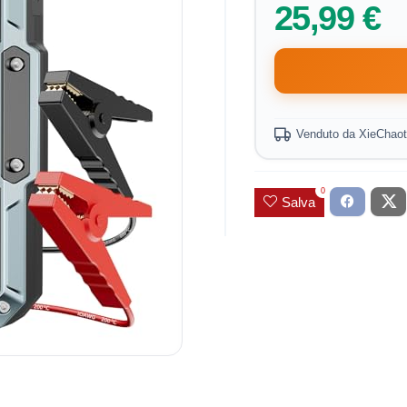
25,99 €
Venduto da XieChaot
0
Salva