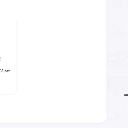
C8 con
mergenze, ricarica USB e uso notturno.
booster con specifiche più chiare e più margine