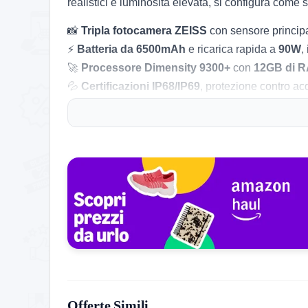
realistici e luminosità elevata, si configura com
📸
Tripla fotocamera ZEISS
con sensore principa
⚡
Batteria da 6500mAh
e ricarica rapida a
90W
,
🚀
Processore Dimensity 9300+
con
12GB di 
💦
Certificazioni IP68/IP69
, protezione contro ac
🔒
Sicurezza
con sblocco impronte integrato e su
🌍
Connettività completa
(5G, Wi-Fi 7, Bluetooth
Consigli per l’acquisto:
Verifica che la configurazione sia adatta alle tue 
presenza del caricatore da 90W e degli accessori 
trasferimenti dati velocissimi.
Storico Prezzo
206 giorni di monitoraggio
490,84€
490,84€
599,00€
↓-18.1%
Offerte Simili