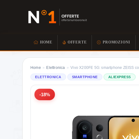
HOME
OFFERTE
PROMOZIONI
Home
»
Elettronica
»
Vivo X200FE 5G: smartphone ZEISS co
ELETTRONICA
SMARTPHONE
ALIEXPRESS
-18%