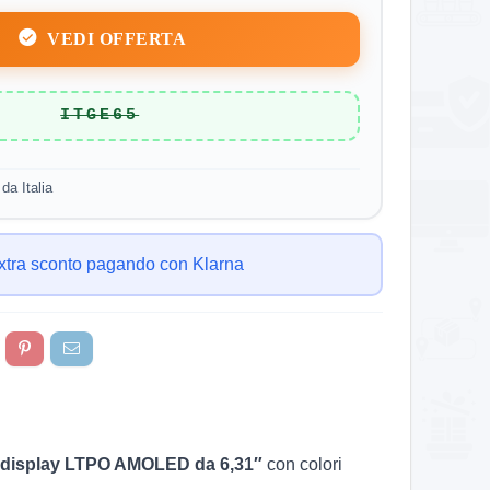
VEDI OFFERTA
ITGE65
da Italia
xtra sconto pagando con Klarna
display LTPO AMOLED da 6,31″
con colori