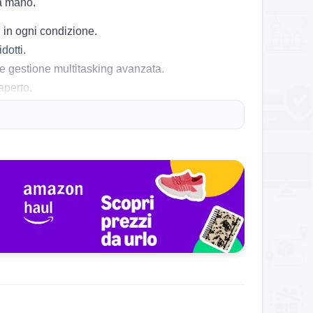
la mano.
idi in ogni condizione.
dotti.
p e gestione multitasking avanzata.
aperto.
e più linee.
 per resistenza e qualità percepita. Valuta la
ore USB 2.0, non ideale per chi punta su
Al minimo storico!