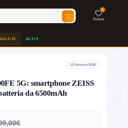
0
Preferiti
GALO IA
LIVE
13 Gennaio 2026
00FE 5G: smartphone ZEISS
batteria da 6500mAh
99,00€