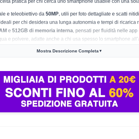
e scelta pratica per chi cerca uno smartphone usabile con una so
le e teleobiettivo da
50MP
, utili per foto dettagliate e scatti nit
 ideali per chi desidera una lunga autonomia e tempi di ricarica ri
RAM
e
512GB di memoria interna
, pensati per fluidità nelle ap
qua e polvere, adatte anche a chi usa spesso lo smartphone all’
pporto a
dual SIM + eSIM
, adatto anche per chi viaggia o gestisc
Mostra Descrizione Completa
▼
 5.4, NFC), assicurando velocità e versatilità d’uso.
esigenze (ram/memoria). Considera i materiali (vetro e alluminio)
nella confezione. Un aspetto da considerare riguarda il connett