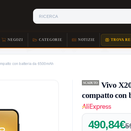
NEGOZI
CATEGORIE
NOTIZIE
TROVA RE
mpatto con batteria da 6500mAh
Vivo X2
SCADUTO
compatto con 
490,84€
5