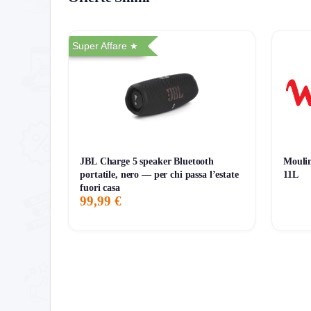
ATTUALE
MINIMO
MASSIMO
VARIAZIONE
Super Affare
7G
30G
90G
Tutto
JBL Charge 5 speaker Bluetooth
Moulin
portatile, nero — per chi passa l’estate
11L
fuori casa
99,99 €