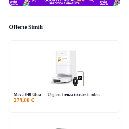
diversi tipi di pavimenti come parquet, piastrelle e tappeti.
Utilizzare un robot del genere può migliorare l’igiene
generale della casa senza richiedere sforzi continui,
lasciando più tempo libero per altre attività.
Offerte Simili
Cosa ne pensa chi l’ha provato
Chi ha testato il XIAOMI 2025 H40 Robot apprezza
soprattutto la comodità di poter programmare la pulizia
senza dover essere presenti. La silenziosità durante il
funzionamento è un punto a favore, rendendolo ideale
anche per chi lavora da casa o ha bambini piccoli. Qualche
utente ha notato che in spazi molto disordinati o con oggetti
sparsi a terra il robot può incontrare difficoltà, ma nella
Mova E40 Ultra — 75 giorni senza toccare il robot
279,00 €
maggior parte dei casi riesce a mantenere la casa pulita
con buona efficacia. La durata della batteria e la facilità di
manutenzione sono altri aspetti positivi segnalati, anche se
sarebbe utile avere più informazioni sulle funzioni