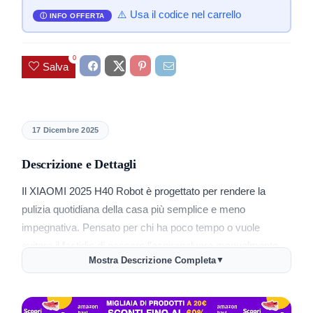
⚠️ Usa il codice nel carrello
0
Salva
17 Dicembre 2025
Descrizione e Dettagli
Il XIAOMI 2025 H40 Robot è progettato per rendere la
pulizia quotidiana della casa più semplice e meno
impegnativa. Pensato per chi ha poco tempo o vuole
evitare il fastidio di passare l’aspirapolvere manualmente,
Mostra Descrizione Completa
▼
questo robot si occupa di aspirare polvere e sporco in
modo autonomo. La tecnologia alla base permette di
muoversi agilmente tra mobili e angoli, adattandosi a