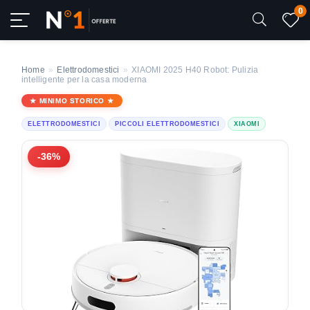
0
Home
»
Elettrodomestici
»
XIAOMI 2025 H40 Robot: Pulizia
intelligente per la casa moderna
MINIMO STORICO
ELETTRODOMESTICI
PICCOLI ELETTRODOMESTICI
XIAOMI
-36%