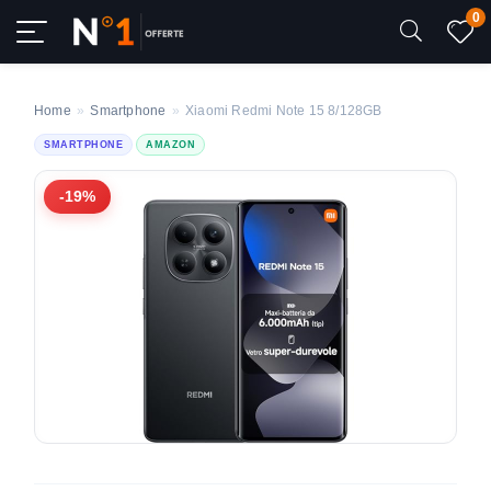
0
Home
»
Smartphone
»
Xiaomi Redmi Note 15 8/128GB
SMARTPHONE
AMAZON
-19%