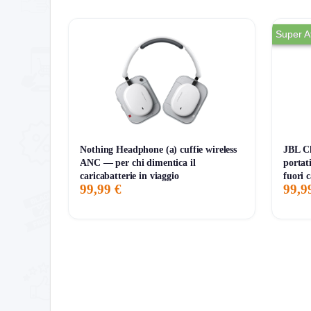
semplice, leggero e resistente per tracciare sport
Super A
Storico Prezzo
152 giorni di monitoraggio
21,99€
20,99€
21,99€
↑+4.8%
ATTUALE
MINIMO
MASSIMO
VARIAZIONE
Nothing Headphone (a) cuffie wireless
JBL Ch
ANC — per chi dimentica il
portati
7G
30G
90G
Tutto
caricabatterie in viaggio
fuori 
99,99 €
99,9