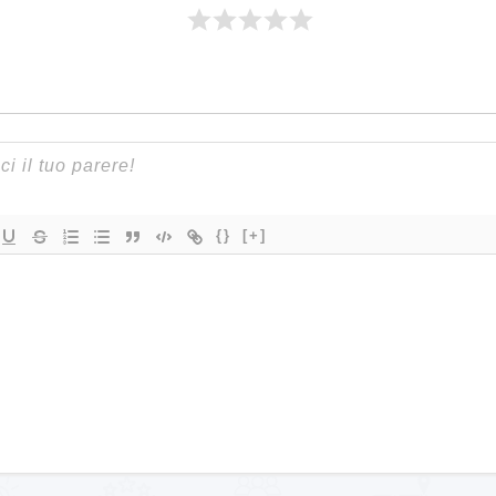
{}
[+]