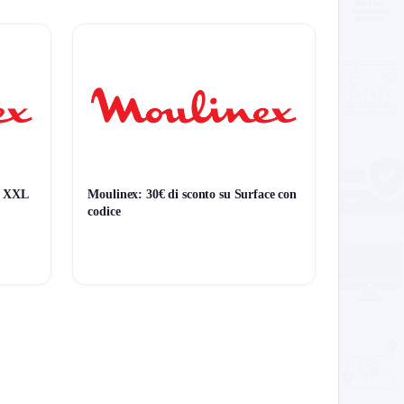
al XXL
Moulinex: 30€ di sconto su Surface con
codice