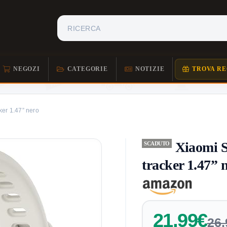
NEGOZI
CATEGORIE
NOTIZIE
TROVA RE
ker 1.47” nero
Xiaomi S
SCADUTO
tracker 1.47” 
21,99€
26,