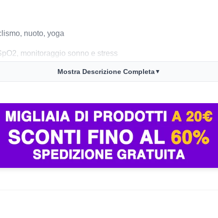
iclismo, nuoto, yoga
SpO2, monitoraggio sonno e stress
Mostra Descrizione Completa
▼
 nuoti o sotto la doccia
asso consumo
za fastidi
tooth
no intercambiabile
ato è ottimo per leggere dati rapidi ma meno adatto per notifiche