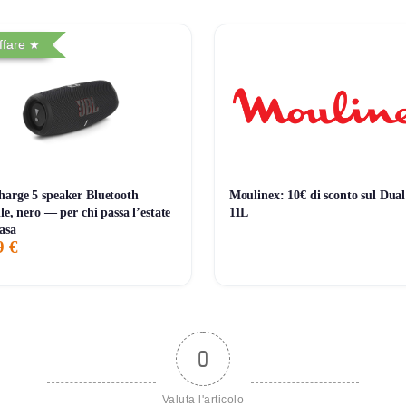
 e salute senza dover ricaricare spesso.
ffare
arge 5 speaker Bluetooth
Moulinex: 10€ di sconto sul Du
le, nero — per chi passa l’estate
11L
casa
9 €
0
Valuta l'articolo