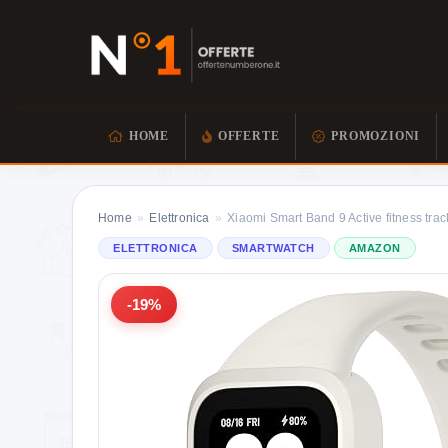
HOME
OFFERTE
PROMOZIONI
Home
»
Elettronica
»
Xiaomi Smart Band 9 Active fitness trac
ELETTRONICA
SMARTWATCH
AMAZON
-19%