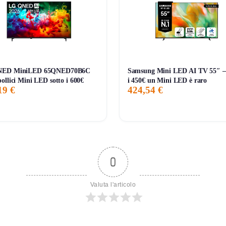
NED MiniLED 65QNED70B6C
Samsung Mini LED AI TV 55″ —
ollici Mini LED sotto i 600€
i 450€ un Mini LED è raro
19 €
424,54 €
0
Valuta l'articolo