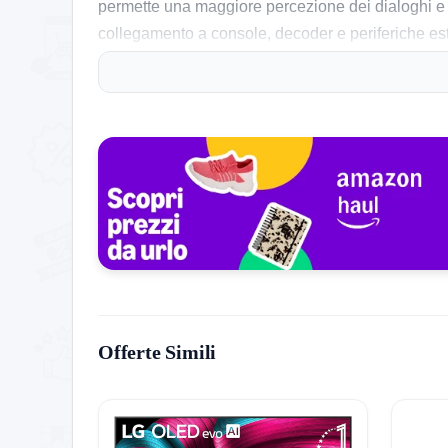
permette una maggiore percezione dei dialoghi e 
collegamento a console, decoder e periferiche est
intuitivi.
La frequenza di aggiornamento a 60Hz assicura una
cromatica grazie alla tecnologia Xiaomi. L’efficienz
maggiore.
Cosa dice chi lo ha già acquistato:
Gli acquirenti segnalano la spedizione rapida e ap
facilità nell’installazione. Alcuni sottolineano ch
critiche, emerge che il volume massimo non è elev
più che adeguata per l’uso giornaliero.
Offerte Simili
Storico Prezzo
255 giorni di monitoraggio