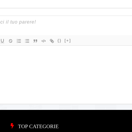
{}
[+]
TOP CATEGORIE