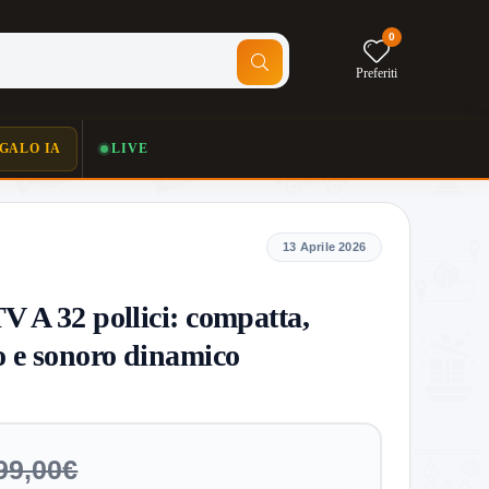
0
Preferiti
GALO IA
LIVE
13 Aprile 2026
V A 32 pollici: compatta,
o e sonoro dinamico
99,00€