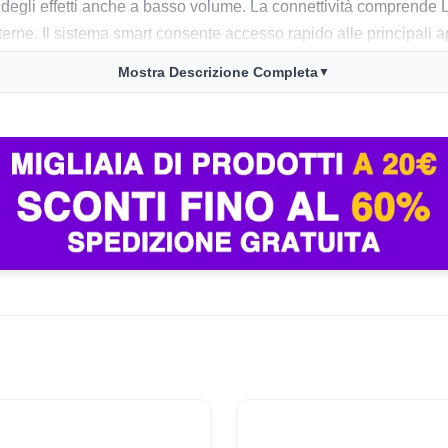
degli effetti anche a basso volume. La connettività comprende
erne. Il sistema smart consente accesso rapido alle principali 
Mostra Descrizione Completa
▼
 visione stabile nei contenuti dinamici, mentre la qualità dell
a energetica è alta in rapporto al formato e ai materiali utilizza
prezzano la qualità visiva sia per contenuti streaming che per ca
e il telecomando include le batterie e che l’apparecchio si adatta
ato come in TV di fascia superiore e che la qualità del pannell