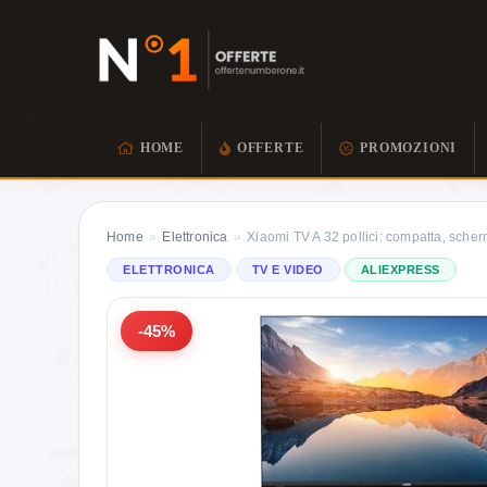
HOME
OFFERTE
PROMOZIONI
Home
»
Elettronica
»
Xiaomi TV A 32 pollici: compatta, sche
ELETTRONICA
TV E VIDEO
ALIEXPRESS
-45%