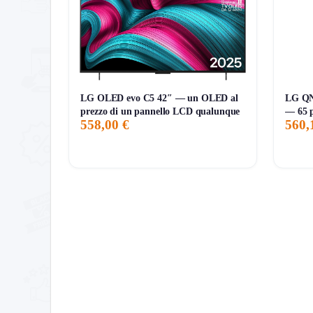
108,89€
87,00€
108,89€
↑+0.1%
ATTUALE
MINIMO
MASSIMO
VARIAZIONE
7G
30G
90G
Tutto
LG OLED evo C5 42″ — un OLED al
LG Q
prezzo di un pannello LCD qualunque
— 65 p
558,00 €
560,