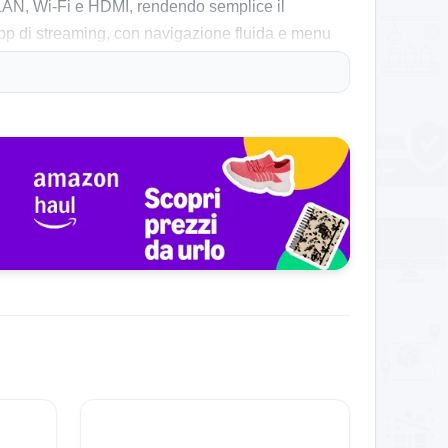
 LAN, Wi-Fi e HDMI, rendendo semplice il
app di streaming, con navigazione fluida e menu
e immagini è valorizzata dalla buona fedeltà
ti, con consumi ridotti rispetto a TV di diagonale
nali tradizionali. Piace la chiarezza audio e la
 bene anche in stanze di dimensioni ridotte. Fra le
o risente della configurazione base, pur essendo