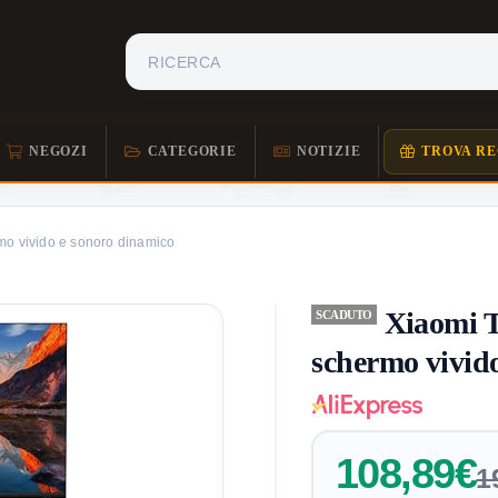
NEGOZI
CATEGORIE
NOTIZIE
TROVA RE
rmo vivido e sonoro dinamico
Xiaomi T
SCADUTO
schermo vivid
108,89€
1