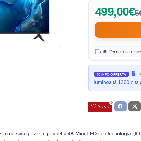
499,00€
5
🚚 Venduto da e spe
🖥️
luminosità 1200 nits
0
Salva
 immersiva grazie al pannello
4K Mini LED
con tecnologia QLE