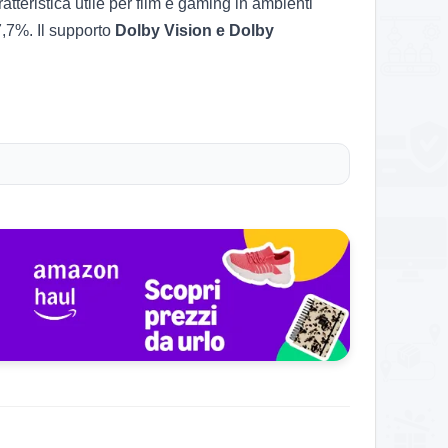
atteristica utile per film e gaming in ambienti
7,7%. Il supporto
Dolby Vision e Dolby