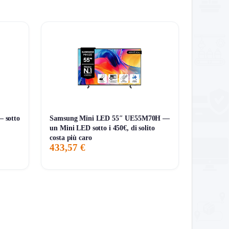
umi. Assicurati porte HDMI sufficienti per decoder,
 sotto
Samsung Mini LED 55″ UE55M70H —
un Mini LED sotto i 450€, di solito
costa più caro
433,57 €