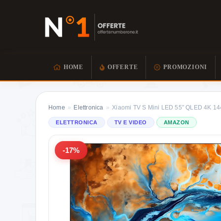
HOME
OFFERTE
PROMOZIONI
Home
»
Elettronica
»
Xiaomi TV S Mini LED 55″ QLED 4K 1
ELETTRONICA
TV E VIDEO
AMAZON
-17%