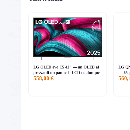
Per sale medie e grandi, 55″ è ottimale sopra i 2 
console e soundbar.
Storico Prezzo
152 giorni di monitoraggio
499,00€
498,98€
499,00€
↓0%
ATTUALE
MINIMO
MASSIMO
VARIAZIONE
LG OLED evo C5 42″ — un OLED al
LG Q
prezzo di un pannello LCD qualunque
— 65 p
7G
30G
90G
Tutto
558,00 €
560,