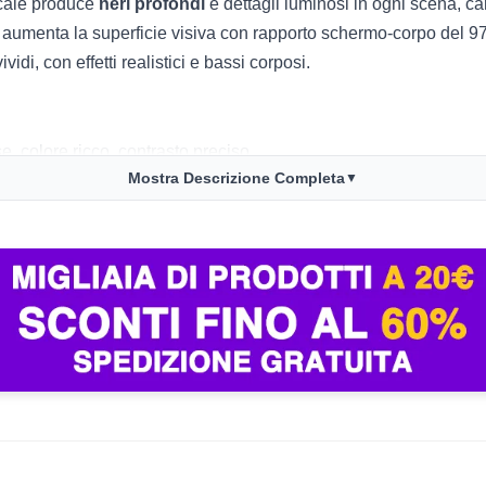
ocale produce
neri profondi
e dettagli luminosi in ogni scena, car
di, aumenta la superficie visiva con rapporto schermo-corpo del 9
idi, con effetti realistici e bassi corposi.
e, colore ricco, contrasto preciso
Mostra Descrizione Completa
▼
ming o sport
e, risposta immersiva
che in stanze molto illuminate
Chromecast, controllo semplice
t, Bluetooth, Wi-Fi
profondità e brillantezza