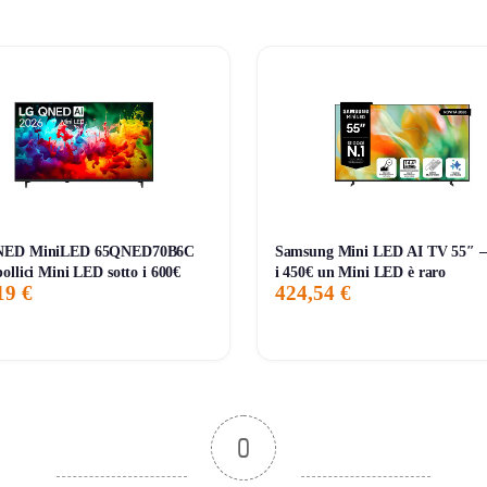
metri di distanza di visione. Valuta classe energetica G nei cons
NED MiniLED 65QNED70B6C
Samsung Mini LED AI TV 55″ —
ollici Mini LED sotto i 600€
i 450€ un Mini LED è raro
19 €
424,54 €
0