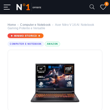
0
Home
»
Computer e Notebook
»
Acer Nitro V 16 AI: Notebook
Gaming Potente e Versatile
MINIMO STORICO
COMPUTER E NOTEBOOK
AMAZON