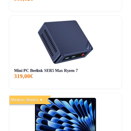
7G
30G
90G
Tutto
Mini PC Beelink SER5 Max Ryzen 7
319,00€
Minimo Storico