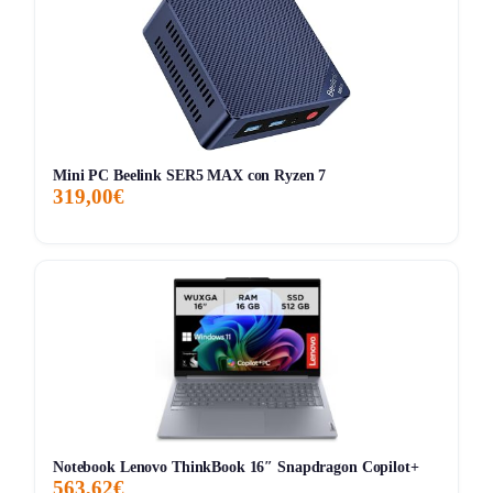
Molti utenti apprezzano la qualità costruttiva e il design del
Nitro V 16, notando come il sistema di raffreddamento a
due ventole mantenga il dispositivo fresco anche durante
lunghe sessioni di gioco. La connessione Wi-Fi 6E e le
porte USB 4 e HDMI 2.1 sono molto apprezzate per la loro
velocità e versatilità. Tuttavia, alcuni utenti hanno segnalato
Mini PC Beelink SER5 MAX con Ryzen 7
319,00€
che il peso del notebook può risultare elevato per chi cerca
un dispositivo ultra-portatile. In generale, il Nitro V 16 è
considerato un’ottima scelta per chi cerca prestazioni
elevate e un’esperienza visiva di alta qualità.
Storico Prezzo
237 giorni di monitoraggio
1.199,00€
1.099,00€
1.199,00€
↑+9.1%
ATTUALE
MINIMO
MASSIMO
VARIAZIONE
Notebook Lenovo ThinkBook 16″ Snapdragon Copilot+
563,62€