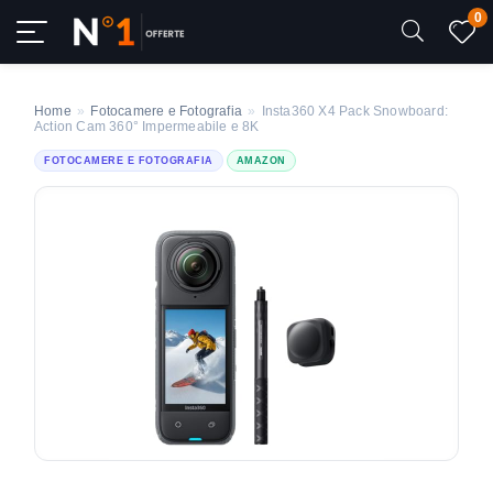
0
Home
»
Fotocamere e Fotografia
»
Insta360 X4 Pack Snowboard:
Action Cam 360° Impermeabile e 8K
FOTOCAMERE E FOTOGRAFIA
AMAZON