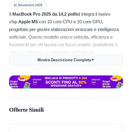
11 Novembre 2025
Il
MacBook Pro 2025 da 14,2 pollici
integra il nuovo
chip
Apple M5
con 10 core CPU e 10 core GPU,
progettato per gestire elaborazioni avanzate e intelligenza
artificiale. Questo modello unisce velocità, efficienza e
funzioni AI per chi lavora con flussi creativi, produttività o
sviluppo software. La
memoria unificata da
24GB
garantisce prestazioni fluide anche con applicazioni
Mostra Descrizione Completa
▼
pesanti e multitasking.
Il
display Liquid Retina XDR
da 14,2″ offre risoluzione
nativa 3024×1964, contrasto 1.000.000:1 e luminosità
massima 1.600 nit HDR, con frequenza fino a 120Hz
(ProMotion) per immagini nitide e reattive. La
batteria
può
Offerte Simili
raggiungere fino a 24 ore di utilizzo video e 16 ore di
navigazione wireless, diventando una soluzione versatile
per chi lavora spesso in mobilità.