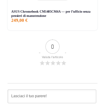
ATTUALE
MINIMO
MASSIMO
ASUS Chromebook CM1405CM4A — per l’ufficio senza
📊 Monitoraggio avviato — il grafico apparirà alla prossima
pensieri di manutenzione
249,00 €
variazione di prezzo
0
Valuta l'articolo