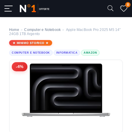
0
Home
»
Computer e Notebook
»
Apple MacBook Pro 2025 M5 14″
24GB 1TB Argento
MINIMO STORICO
COMPUTER E NOTEBOOK
INFORMATICA
AMAZON
-4%