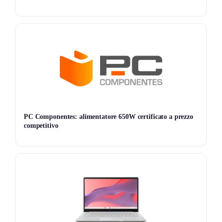
🔋 Batteria fino a 24 ore, ricarica rapida MagSafe 3
🎬 Display XDR 14″ 120Hz, contrasto elevato
🔌 Porte Thunderbolt 4, HDMI, SD, MagSafe
🔐 Privacy avanzata e automazioni Apple Intelligence
Valuta la configurazione in base alle tue esigenze: la
versione 24GB/1TB si rivolge a professionisti e utenti
PC Componentes: alimentatore 650W certificato a prezzo
avanzati che necessitano di potenza, autonomia, affidabilità
competitivo
per lavoro creativo, editing, sviluppo, AI e sincronizzazione
continua con l’ecosistema Apple.
Storico Prezzo
94 giorni di monitoraggio
2.118,99€
2.118,99€
2.118,99€