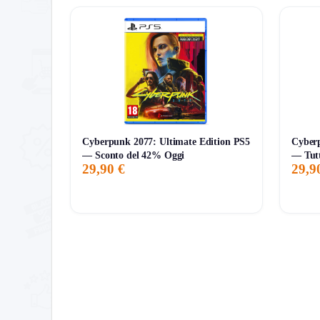
Valuta la comodità della cancellazione istantanea
o passatempi creativi senza sprechi di carta.
Cyberpunk 2077: Ultimate Edition PS5
Cyberp
— Sconto del 42% Oggi
— Tutt
29,90 €
29,9