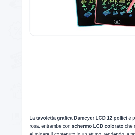
La
tavoletta grafica Damcyer LCD 12 pollici
è p
rosa, entrambe con
schermo LCD colorato
che m
eliminare il contenuto in un attimo, rendendo la tav