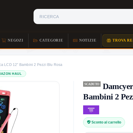
NEGOZI
CATEGORIE
NOTIZIE
TROVA RE
ica LCD 12” Bambini 2 Pezzi Blu Rosa
MAZON HAUL
Damcyer 
SCADUTO
Bambini 2 Pez
Sconto al carrello