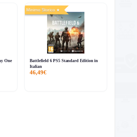
Minimo Storico
eale come regalo educativo, strumento per appunti
ay One
Battlefield 6 PS5 Standard Edition in
Italian
46,49€