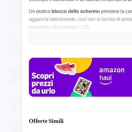
Un pratico
blocco dello schermo
previene la can
aggancia lateralmente, così non si rischia di perd
energetico del pannello LCD.
Le tavolette hanno un design leggero e resistente, 
personalizzare la tavoletta e aumentare il diverti
📝 Caratteristiche pratiche:
🎨 Schermo LCD a colori da 12″, scrittura chia
✏️ Penna inclusa per disegni precisi
🧲 Blocco interruttore per evitare cancellazioni
🔋 Batteria sostituibile, autonomia elevata
🛡️ Materiale plastico leggero e resistente agli ur
Offerte Simili
🦁 Adesivi animali per decorazione creativa