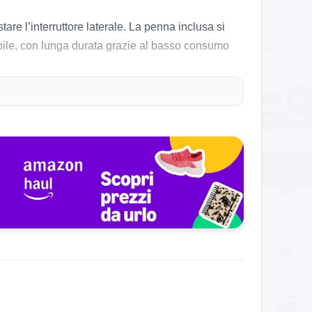
re l’interruttore laterale. La penna inclusa si
uibile, con lunga durata grazie al basso consumo
 set viene fornito con
adesivi di animali
per