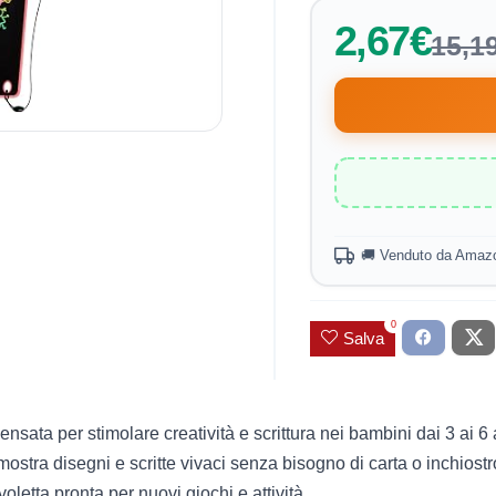
2,67€
15,1
🚚 Venduto da Amaz
0
Salva
ensata per stimolare creatività e scrittura nei bambini dai 3 ai 6 a
ostra disegni e scritte vivaci senza bisogno di carta o inchiostr
oletta pronta per nuovi giochi e attività.