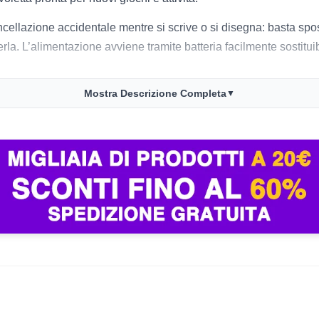
cellazione accidentale mentre si scrive o si disegna: basta sposta
erla. L’alimentazione avviene tramite batteria facilmente sostit
Mostra Descrizione Completa
▼
adatto a mani piccole e all’uso in viaggio, a casa o a scuola. Il
mento.
ra
 involontarie
ti