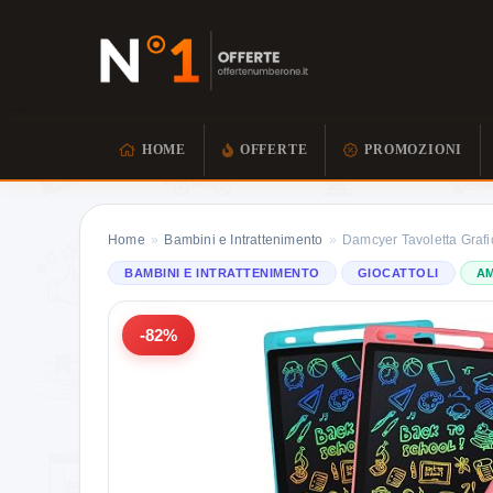
HOME
OFFERTE
PROMOZIONI
Home
»
Bambini e Intrattenimento
»
Damcyer Tavoletta Graf
BAMBINI E INTRATTENIMENTO
GIOCATTOLI
A
-82%