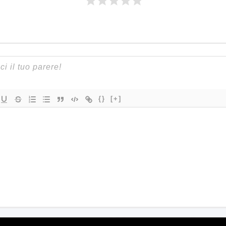
{}
[+]