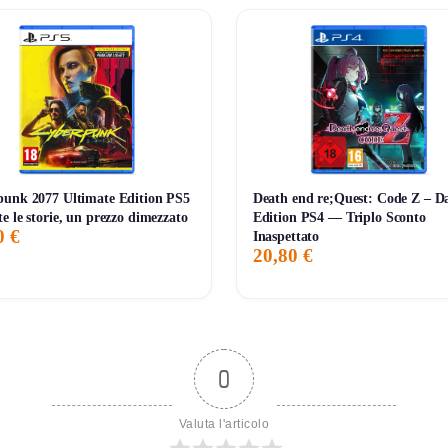
 e la presenza di doppio colore per soddisfare gusti diversi. Id
unk 2077 Ultimate Edition PS5
Death end re;Quest: Code Z – D
e le storie, un prezzo dimezzato
Edition PS4 — Triplo Sconto
0 €
Inaspettato
20,80 €
0
Valuta l'articolo