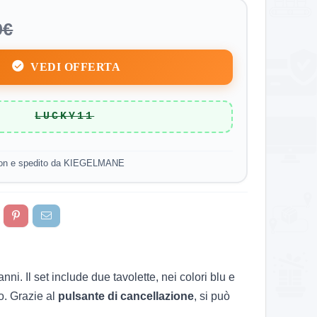
9€
VEDI OFFERTA
LUCKY11
on e spedito da KIEGELMANE
nni. Il set include due tavolette, nei colori blu e
o. Grazie al
pulsante di cancellazione
, si può