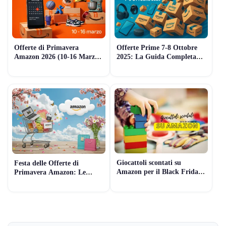
Offerte di Primavera
Offerte Prime 7-8 Ottobre
Amazon 2026 (10-16 Marzo):
2025: La Guida Completa
Il Trucco Inaspettato per
agli Sconti Amazon
Scovare gli Sconti Prima
degli Altri
Giocattoli scontati su
Festa delle Offerte di
Amazon per il Black Friday:
Primavera Amazon: Le
Non lasciarti sfuggire le
Offerte in Anticipo da Non
occasioni!
Perdere