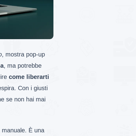
o
, mostra pop-up
ua
, ma potrebbe
rire
come liberarti
spira. Con i giusti
he se non hai mai
da manuale. È una