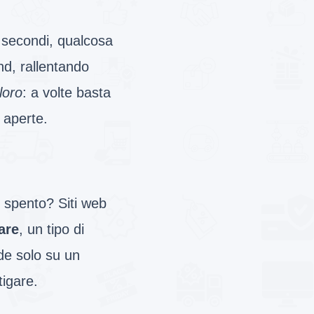
i secondi, qualcosa
d, rallentando
loro
: a volte basta
 aperte.
 spento? Siti web
are
, un tipo di
de solo su un
tigare.