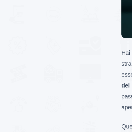
Hai
str
esse
dei
pass
ape
Ques