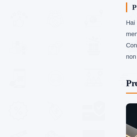
P
Hai 
menu
Cont
non 
Pr