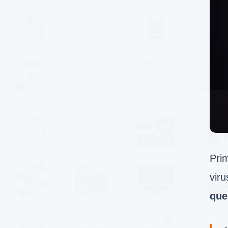
Prim
vir
que