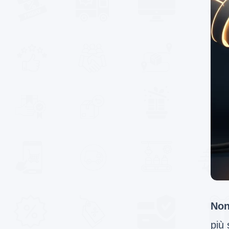
Non
più 