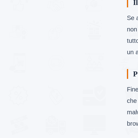
I
Se a
non
tutt
un 
P
Fin
che
mal
brow