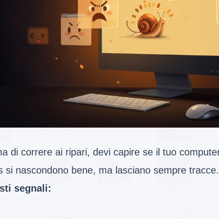
a di correre ai ripari, devi capire se il tuo compute
us si nascondono bene, ma lasciano sempre tracce
sti segnali: