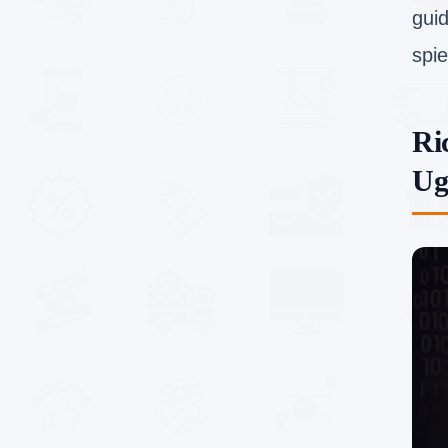
guid
spi
Ri
Ug