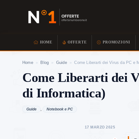
HOME
OFFERTE
PROMOZIONI
Home
»
Blog
»
Guide
»
Come Liberarti dei Virus da PC e 
Come Liberarti dei V
di Informatica)
Guide
,
Notebook e PC
17 MARZO 2025