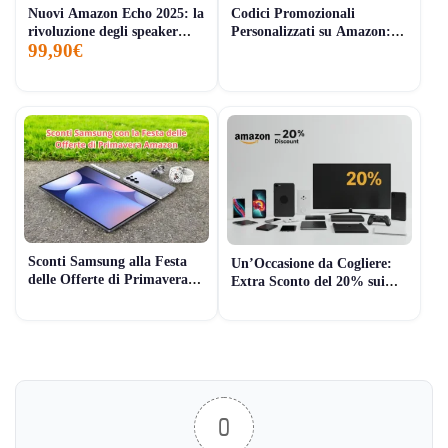
Nuovi Amazon Echo 2025: la
Codici Promozionali
rivoluzione degli speaker
Personalizzati su Amazon:
99,90€
intelligenti è finalmente qui
Come Risparmiare in Modo
Semplice e Veloce
Sconti Samsung alla Festa
Un’Occasione da Cogliere:
delle Offerte di Primavera
Extra Sconto del 20% sui
Amazon: Un’Ottima
Ricondizionati Amazon
Occasione
0