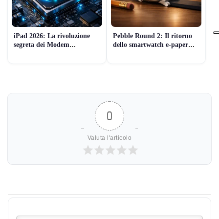
iPad 2026: La rivoluzione
Pebble Round 2: Il ritorno
segreta dei Modem
dello smartwatch e-paper
Proprietari Apple (e il lancio
sottilissimo (che dura 2
di Marzo)
settimane)
0
Valuta l'articolo