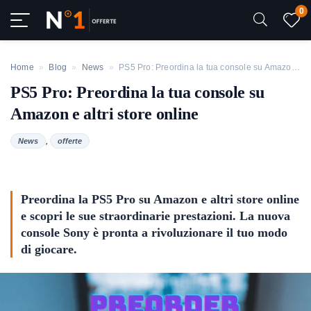
0
Home
»
Blog
»
News
»
PS5 Pro: Preordina la tua console su Amazon e altri store online
PS5 Pro: Preordina la tua console su
Amazon e altri store online
,
News
offerte
Preordina la PS5 Pro su Amazon e altri store online
e scopri le sue straordinarie prestazioni. La nuova
console Sony è pronta a rivoluzionare il tuo modo
di giocare.