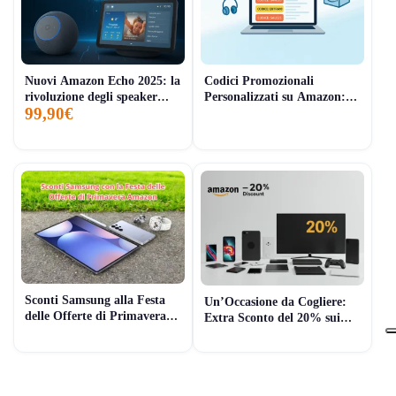
Nuovi Amazon Echo 2025: la
Codici Promozionali
rivoluzione degli speaker
Personalizzati su Amazon:
99,90€
intelligenti è finalmente qui
Come Risparmiare in Modo
Semplice e Veloce
Sconti Samsung alla Festa
Un’Occasione da Cogliere:
delle Offerte di Primavera
Extra Sconto del 20% sui
Amazon: Un’Ottima
Ricondizionati Amazon
Occasione