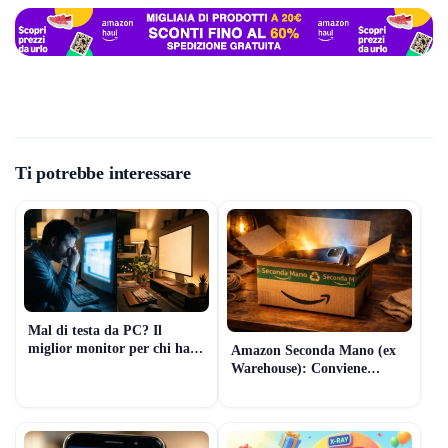
Ti potrebbe interessare
Mal di testa da PC? Il
miglior monitor per chi ha
Amazon Seconda Mano (ex
problemi di vista (Il segreto
Warehouse): Conviene
della “Luce Invisibile”)
davvero? Guida 2026 per
comprare Tech usato senza
rischi