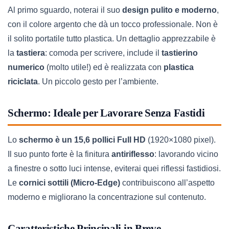
Al primo sguardo, noterai il suo
design pulito e moderno
,
con il colore argento che dà un tocco professionale. Non è
il solito portatile tutto plastica. Un dettaglio apprezzabile è
la
tastiera
: comoda per scrivere, include il
tastierino
numerico
(molto utile!) ed è realizzata con
plastica
riciclata
. Un piccolo gesto per l’ambiente.
Schermo: Ideale per Lavorare Senza Fastidi
Lo
schermo è un 15,6 pollici Full HD
(1920×1080 pixel).
Il suo punto forte è la finitura
antiriflesso
: lavorando vicino
a finestre o sotto luci intense, eviterai quei riflessi fastidiosi.
Le
cornici sottili (Micro-Edge)
contribuiscono all’aspetto
moderno e migliorano la concentrazione sul contenuto.
Caratteristiche Principali in Breve