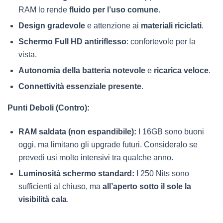
RAM lo rende
fluido per l’uso comune
.
Design gradevole
e attenzione ai
materiali riciclati
.
Schermo Full HD antiriflesso
: confortevole per la
vista.
Autonomia della batteria notevole
e
ricarica veloce
.
Connettività essenziale presente
.
Punti Deboli (Contro):
RAM saldata (non espandibile):
I 16GB sono buoni
oggi, ma limitano gli upgrade futuri. Consideralo se
prevedi usi molto intensivi tra qualche anno.
Luminosità schermo standard:
I 250 Nits sono
sufficienti al chiuso, ma
all’aperto sotto il sole la
visibilità cala
.