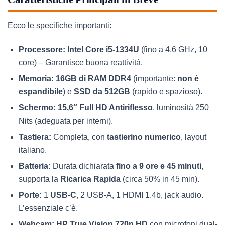
Ecco le specifiche importanti:
Processore:
Intel Core i5-1334U
(fino a 4,6 GHz, 10
core) – Garantisce buona reattività.
Memoria:
16GB di RAM DDR4
(importante:
non è
espandibile
) e
SSD da 512GB
(rapido e spazioso).
Schermo:
15,6″ Full HD Antiriflesso
, luminosità 250
Nits (adeguata per interni).
Tastiera:
Completa, con
tastierino numerico
, layout
italiano.
Batteria:
Durata dichiarata
fino a 9 ore e 45 minuti
,
supporta la
Ricarica Rapida
(circa 50% in 45 min).
Porte:
1
USB-C
, 2 USB-A, 1 HDMI 1.4b, jack audio.
L’essenziale c’è.
Webcam:
HP True Vision 720p HD
con microfoni dual-