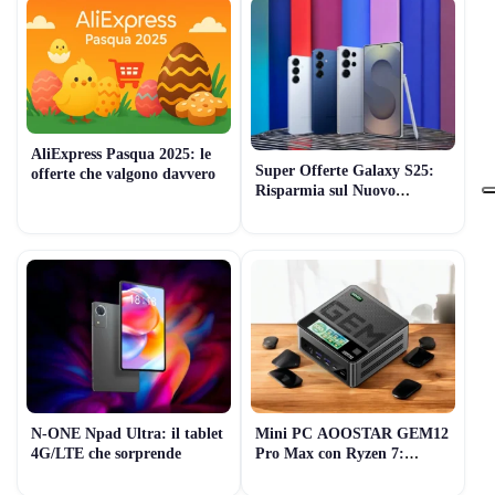
AliExpress Pasqua 2025: le
Super Offerte Galaxy S25:
offerte che valgono davvero
Risparmia sul Nuovo
Smartphone Samsung
N-ONE Npad Ultra: il tablet
Mini PC AOOSTAR GEM12
4G/LTE che sorprende
Pro Max con Ryzen 7:
offerta imperdibile a 521,41€
su Banggood!