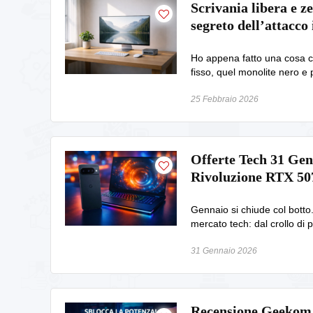
Scrivania libera e ze
segreto dell’attacco 
Ho appena fatto una cosa c
fisso, quel monolite nero e 
25 Febbraio 2026
Offerte Tech 31 Genn
Rivoluzione RTX 50
Gennaio si chiude col bott
mercato tech: dal crollo di p
31 Gennaio 2026
Recensione Geekom 