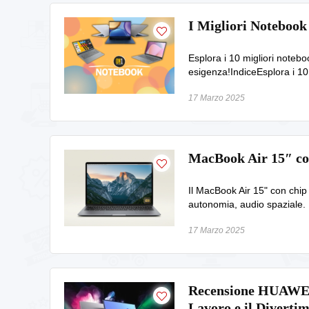
I Migliori Notebook
Esplora i 10 migliori notebo
esigenza!IndiceEsplora i 10 
17 Marzo 2025
MacBook Air 15″ co
Il MacBook Air 15" con chip
autonomia, audio spaziale. P
17 Marzo 2025
Recensione HUAWEI 
Lavoro e il Diverti