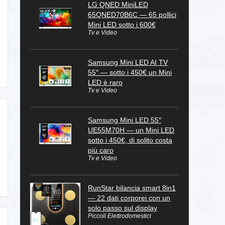
LG QNED MiniLED
65QNED70B6C — 65 pollici
Mini LED sotto i 600€
Tv e Video
Samsung Mini LED AI TV
55″ — sotto i 450€ un Mini
LED è raro
Tv e Video
Samsung Mini LED 55″
UE55M70H — un Mini LED
sotto i 450€, di solito costa
più caro
Tv e Video
RunStar bilancia smart 8in1
— 22 dati corporei con un
solo passo sul display
Piccoli Elettrodomestici