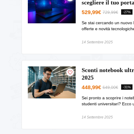
scegliere il tuo port
529,99€
729,99€
-27%
Se stai cercando un nuovo l
offerte e novità tecnologich
14 Settembre 2025
Sconti notebook ultra
2025
448,99€
649,00€
-31%
Sei pronto a scoprire i note
studenti universitari? Ecco u
14 Settembre 2025