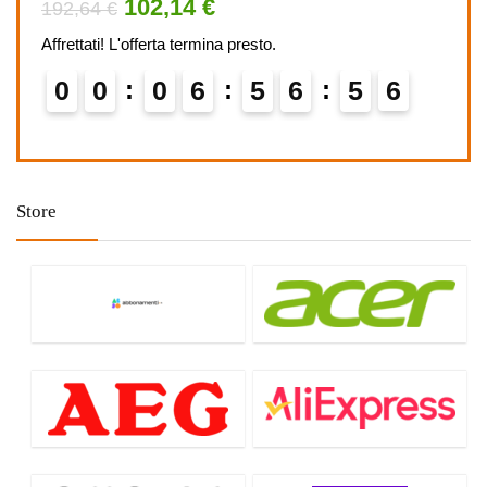
102,14 €
192,64 €
349,
Affrettati! L'offerta termina presto.
Affret
0
0
0
6
5
6
5
6
0
Store