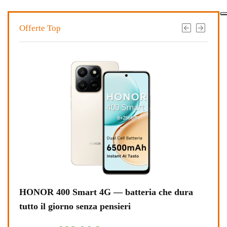
Offerte Top
HONOR 400 Smart 4G — batteria che dura
ASU
tutto il giorno senza pensieri
l’uf