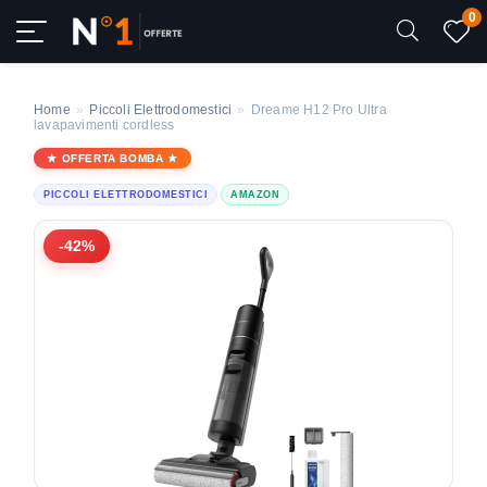
0
Home
»
Piccoli Elettrodomestici
»
Dreame H12 Pro Ultra
lavapavimenti cordless
OFFERTA BOMBA
PICCOLI ELETTRODOMESTICI
AMAZON
-42%