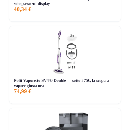
solo passo sul display
top di gamma estremo.
40,34 €
Pregi concreti, difetti veri
Pro:
Aspira e lava insieme, con aspirazione dichiarata
da
16.000 Pa
adatta a sporco secco e umido.
Pro:
Auto-pulizia a 60 °C
e
asciugatura ad aria
calda
, molto più comode della manutenzione manuale
classica.
Pro:
Sistema con
doppia rotazione
e
raschietto
anti-groviglio
, utile soprattutto se in casa ci sono
Polti Vaporetto SV440 Double — sotto i 75€, la scopa a
capelli o peli.
vapore giusta ora
Pro:
Pulizia bordi su due lati
, quindi più efficace
74,99 €
vicino a pareti e battiscopa.
Pro:
Prezzo attuale di
179 euro
, ben sotto il listino
indicato da
299 euro
.
Contro:
È pensata per
pavimenti duri
, quindi non è