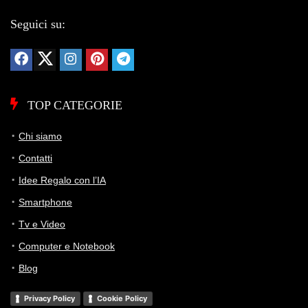
73 giorni di monitoraggio
173,63€
173,63€
179,00€
↓-3%
Seguici su:
ATTUALE
MINIMO
MASSIMO
VARIAZIONE
7G
30G
90G
Tutto
TOP CATEGORIE
Chi siamo
Contatti
Idee Regalo con l’IA
Smartphone
Tv e Video
Computer e Notebook
Blog
Privacy Policy
Cookie Policy