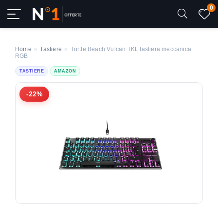
0
Home
»
Tastiere
»
Turtle Beach Vulcan TKL tastiera meccanica
RGB
TASTIERE
AMAZON
-22%