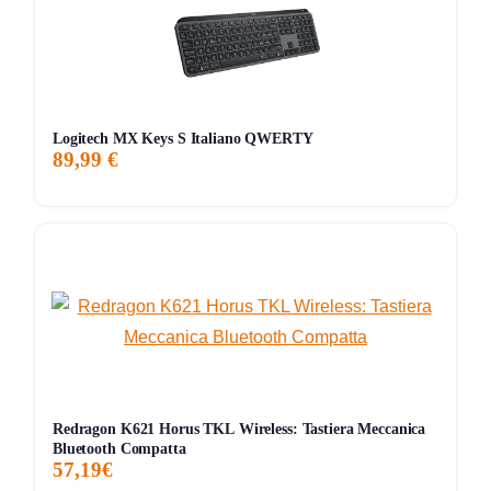
Le cose pratiche che contano
Il vantaggio del formato TKL si sente davvero se giochi con
sensibilità bassa o vuoi più libertà per il mouse: hai una
tastiera più corta, più ordinata e meno invasiva. In più, la
Logitech MX Keys S Italiano QWERTY
rotella multimediale
e i controlli audio sono un dettaglio
89,99 €
molto più comodo di quanto sembri, perché ti evitano
combinazioni scomode quando stai giocando, ascoltando
musica o guardando video.
Molto bene anche la costruzione: Amazon parla di design
Vulcan pluripremiato, top plate in
alluminio anodizzato
nero e peso di circa
660 grammi
, quindi non la classica
tastiera plasticosa che si muove a ogni pressione. È una
soluzione cablata semplice e immediata, pensata più per
chi vuole affidabilità e reattività che per chi cerca wireless,
Redragon K621 Horus TKL Wireless: Tastiera Meccanica
hot-swap o personalizzazione estrema.
Bluetooth Compatta
57,19€