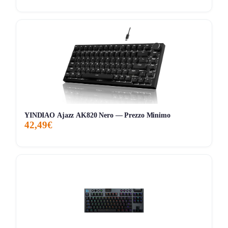
Pregi concreti, difetti veri
Pro:
Formato
TKL
, ideale per liberare spazio e
migliorare il comfort in gaming.
Pro:
Switch lineari TITAN
, con attuazione fluida e
rapida per gioco veloce.
Pro:
Illuminazione
RGB per tasto AIMO
, più
scenografica e curata delle retroilluminazioni base.
Pro:
Piastra superiore in alluminio
, che alza subito
YINDIAO Ajazz AK820 Nero — Prezzo Minimo
la sensazione di qualità rispetto ai modelli economici.
42,49€
Pro:
Presenza di
rotella multimediale
, anti-ghosting
ed
Easy-Shift[+]
per avere più controlli a portata di
mano.
Contro:
È una tastiera
cablata
, quindi non adatta a
chi vuole setup pulito senza fili.
Contro:
Il formato
TKL
rinuncia al tastierino
numerico, che per alcuni resta utile fuori dal gaming.