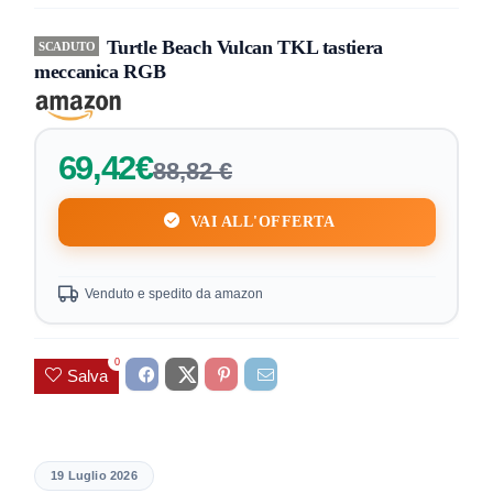
Turtle Beach Vulcan TKL tastiera
SCADUTO
meccanica RGB
69,42€
88,82 €
VAI ALL'OFFERTA
Venduto e spedito da amazon
0
Salva
19 Luglio 2026