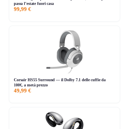
200 giorni di monitoraggio
passa l’estate fuori casa
99,99 €
99,99€
76,49€
99,99€
↑+25%
ATTUALE
MINIMO
MASSIMO
VARIAZIONE
7G
30G
90G
Tutto
Corsair HS55 Surround — il Dolby 7.1 delle cuffie da
100€, a metà prezzo
49,99 €