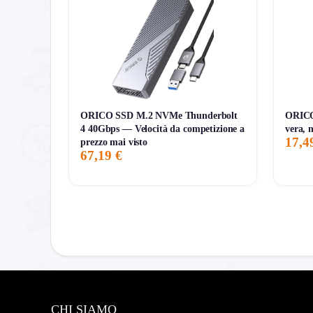
7G
30G
90G
Tutto
ORICO SSD M.2 NVMe Thunderbolt
ORICO
4 40Gbps — Velocità da competizione a
vera, 
17,4
prezzo mai visto
67,19 €
CHI SIAMO