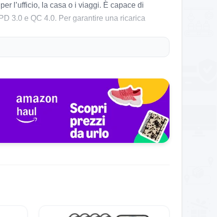
 l’ufficio, la casa o i viaggi. È capace di
 PD 3.0 e QC 4.0. Per garantire una ricarica
imultaneamente senza compromettere la velocità.
avia, alcuni segnalano che potrebbe essere
e che protegge da sovratensioni e cortocircuiti,
 elevate e la compatibilità universale con una