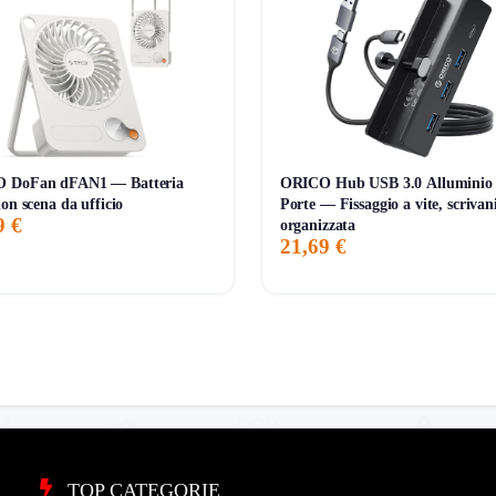
 DoFan dFAN1 — Batteria
ORICO Hub USB 3.0 Alluminio
non scena da ufficio
Porte — Fissaggio a vite, scrivan
9 €
organizzata
21,69 €
TOP CATEGORIE