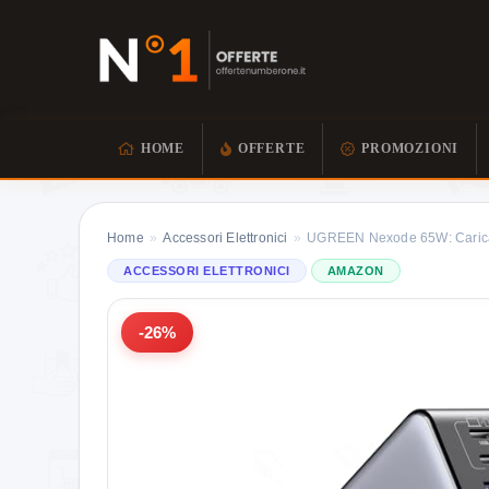
HOME
OFFERTE
PROMOZIONI
Home
»
Accessori Elettronici
»
UGREEN Nexode 65W: Caricator
ACCESSORI ELETTRONICI
AMAZON
-26%