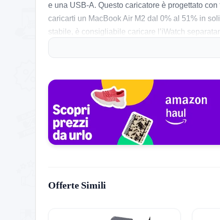
e una USB-A. Questo caricatore è progettato con te
caricarti un MacBook Air M2 dal 0% al 51% in soli 3
stabile, è consigliabile caricare l’iWatch separat
Cosa ne pensa chi l’ha provato
Chi ha testato il caricatore UGREEN Nexode apprez
Gli utenti notano che il design compatto è un gra
necessario un adattatore specifico per alcuni model
rendendo questo caricatore una scelta affidabile.
vasta gamma di dispositivi, da smartphone a lapt
Storico Prezzo
200 giorni di monitoraggio
Offerte Simili
22,99€
19,74€
22,99€
↑+16.5%
ATTUALE
MINIMO
MASSIMO
VARIAZIONE