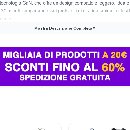
cnologia GaN, che offre un design compatto e leggero, ideale per
0 minuti, supportando vari protocolli di ricarica rapida, inclusi
amente.
Mostra Descrizione Completa
▼
za soprattutto la sua capacità di ricaricare più dispositivi s
nde vantaggio, soprattutto per chi viaggia frequentemente. Tutt
li di dispositivi. La sicurezza è garantita da un chip intelligent
 Complessivamente, il Nexode si distingue per le sue prestazioni
op.