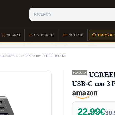
NEGOZI
CATEGORIE
NOTIZIE
TROVA RE
e USB-C con 3 Porte per Tutti i Dispositivi
UGREEN 
SCADUTO
USB-C con 3 Po
22,99€
30,