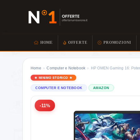
HOME
OFFERTE
PROMOZIONI
Home
»
Computer e Notebook
»
HP OMEN Gaming 16: Potenz
MINIMO STORICO
COMPUTER E NOTEBOOK
AMAZON
-11%