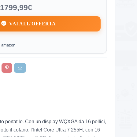
1799,99€
VAI ALL'OFFERTA
a amazon
o portatile. Con un display WQXGA da 16 pollici,
tto il cofano, l’Intel Core Ultra 7 255H, con 16