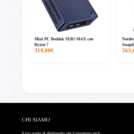
Mini PC Beelink SER5 MAX con
Noteb
Ryzen 7
Snapd
319,00€
563,
CHI SIAMO
Il tuo punto di riferimento per il risparmio tech.