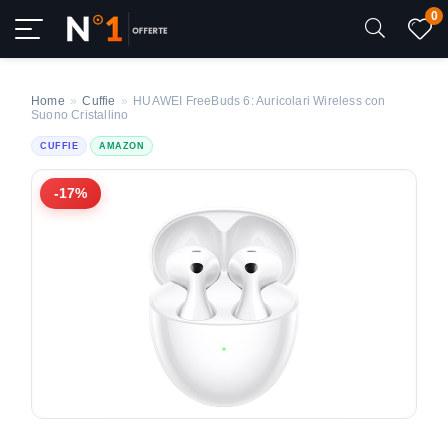
0
Home
»
Cuffie
»
HUAWEI FreeBuds 6: Auricolari Wireless con
Suono Cristallino
CUFFIE
AMAZON
-17%