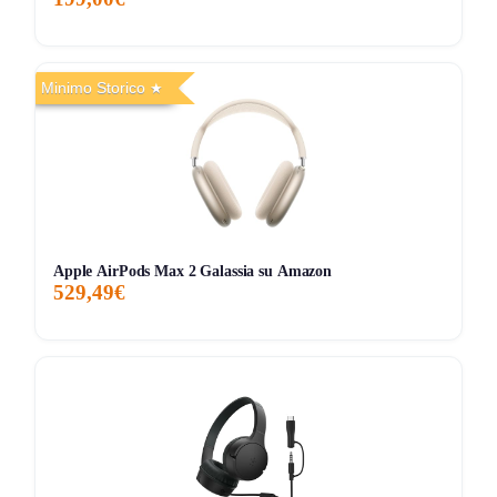
99,00€
99,00€
109,00€
↓0%
ATTUALE
MINIMO
MASSIMO
VARIAZIONE
Minimo Storico
7G
30G
90G
Tutto
Apple AirPods Max 2 Galassia su Amazon
529,49€