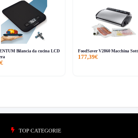
spazi
.
avolino con solo piano superiore.
rinforzo a X.
se integrate.
ndi non aspettarti finiture premium o sensazione da mobile di fascia alt
NTUM Bilancia da cucina LCD
FoodSaver V2860 Macchina Sott
177,39€
ecensioni
, quindi sul lungo periodo ci sono meno riscontri rispetto a 
era
 €
è indicata tra
25 maggio e 1 giugno
.
, da mettere vicino a divano o letto, con la comodità reale di pres
tà immediata e sul rapporto quantità/funzioni/prezzo.
riali superiori, marchio noto o feedback già abbondanti. In quel 
TOP CATEGORIE