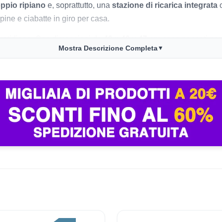
ppio ripiano
e, soprattutto, una
stazione di ricarica integrata
c
pine e ciabatte in giro per casa.
 quotidiano. Con dimensioni da
40 x 40 x 47 cm
sono pensati pe
Mostra Descrizione Completa
▼
he su balconi e patii coperti. Il secondo ripiano aiuta davvero a n
comandi o tazza.
integra
2 prese AC
,
1 porta USB
e
1 porta Type-C
, con cavo da
tagli che in camera da letto o vicino al divano cambia davvero 
olare da 15 mm
, gambe in
metallo
con rinforzo a X,
piedini rego
er uso domestico pratico sembra costruito con una logica sensata:
e lati del divano o comodini coordinati.
 AC, USB e Type-C.