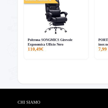
Pro:
Dimensioni compatte, perfette per
piccoli 
Pro:
Doppio ripiano
, più pratico del classico t
Pro:
Struttura con
metallo + pannello 15 mm
e 
Pro:
Prezzo molto basso per un
set da 2
con pre
Contro:
Il materiale principale è
truciolare
, qui
Poltrona SONGMICS Girevole
PORTE
Contro:
La pagina mostra ancora
pochissime r
Ergonomica Ufficio Nero
inox n
110,49€
7,99
Contro:
La consegna non è rapidissima, perché 
A chi conviene davvero
Compralo se:
vuoi due tavolini economici ma furbi
prodotto che non punta sul lusso, ma sulla pratici
Evitalo se:
cerchi un mobile più rifinito, con mate
per qualcosa di più curato anche lato finiture.
CHI SIAMO