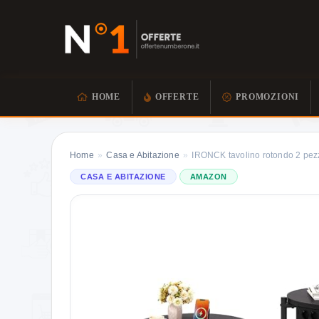
HOME
OFFERTE
PROMOZIONI
Home
»
Casa e Abitazione
»
IRONCK tavolino rotondo 2 pez
CASA E ABITAZIONE
AMAZON