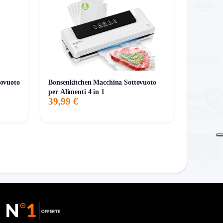
a.
ovuoto
Bonsenkitchen Macchina Sottovuoto
marchi più rodati.
per Alimenti 4 in 1
39,99 €
e e porte di ricarica già integrate. È il classico
caso conviene salire di fascia e spendere di più