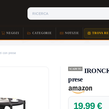
NEGOZI
CATEGORIE
NOTIZIE
TROVA RE
zi con prese
IRONCK t
SCADUTO
prese
19,99 €