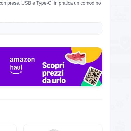
on prese, USB e Type-C: in pratica un comodino
r
piccoli spazi
, quindi stanno bene accanto al
on lasciare tutto sparso sopra, mentre il piano
1,5 metri
, così puoi ricaricare fino a
4 dispositivi
la comodità quotidiana.
labili
e portata fino a
35 kg per ripiano
. Non è il
 semplice, stabile e facile da montare in circa
30