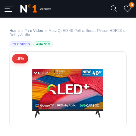
0
Home
»
Tv e Video
»
Metz QLED 40 Pollici Smart TV con HDR10 e
Dolby Audio
TV E VIDEO
AMAZON
-6%